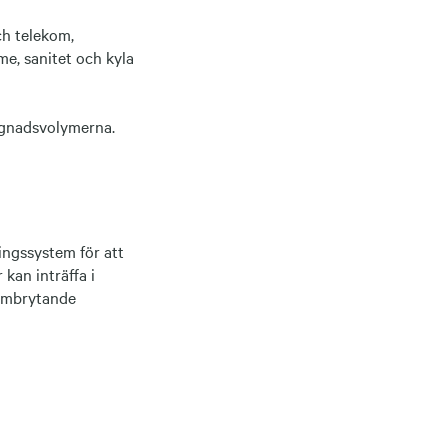
ch telekom,
me, sanitet och kyla
ggnadsvolymerna.
ingssystem för att
 kan inträffa i
römbrytande