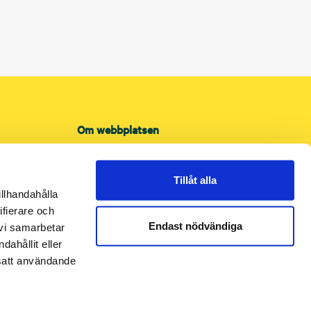
Om webbplatsen
Om cookies
Integritetspolicy
Tillåt alla
Tillgänglighet
illhandahålla
ifierare och
Endast nödvändiga
 vi samarbetar
ahållit eller
tsatt användande