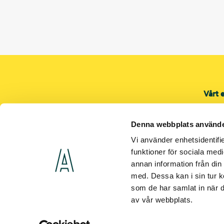
Vårt 
Proje
Servi
Denna webbplats använde
Shop
Vi använder enhetsidentifie
El
funktioner för sociala medi
annan information från din
Värme
med. Dessa kan i sin tur k
Venti
som de har samlat in när d
Fler 
av vår webbplats.