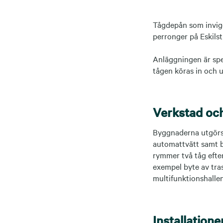
Tågdepån som invigd
perronger på Eskilst
Anläggningen är spe
tågen köras in och u
Verkstad och
Byggnaderna utgörs 
automattvätt samt b
rymmer två tåg efter
exempel byte av tras
multifunktionshallen
Installation