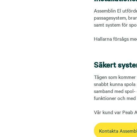
Assemblin El utförde
passagesystem, brand
samt system för spol
Hallarna försågs me
Säkert syste
Tågen som kommer in
snabbt kunna spola av
samband med spol- o
funktioner och med 
Vår kund var Peab 
Kontakta Assembli