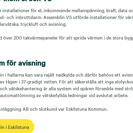
 installationer för el, inkommande mellanspänning, kraft, data o
- och inbrottslarm. Assemblin VS utförde installationer för vär
arvätska, tryckluft och avisning.
d över 200 takvärmepaneler för att sprida värmen i de stora by
m för avisning
 i hallarna kan vara rejält nedkylda och därför behövs ett avisn
 tågen i 37-gradigt vatten. För att säkerställa att inga elolyckor
ch vätskehantering är alla system vid spåren försedda med st
automattömning av vätskefyllda ledningar vid avslutat arbete.
Anläggning AB och slutkund var Eskilstuna Kommun.
n i Eskilstuna