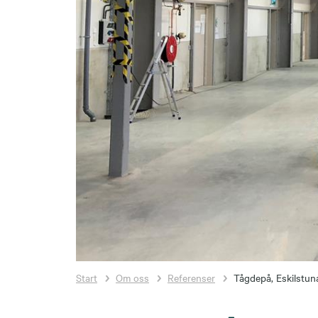
Start
Om oss
Referenser
Tågdepå, Eskilstun