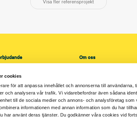
Visa fler referensprojekt
erbjudande
Om oss
kt
Översikt
ce
Lokala kontor
r cookies
Lediga tjänster
rare för att anpassa innehållet och annonserna till användarna, t
Referenser
er och analysera vår trafik. Vi vidarebefordrar även sådana ident
 enhet till de sociala medier och annons- och analysföretag som
 och sanitet
Press
ombinera informationen med annan information som du har tillhand
lation
Leverantör
u har använt deras tjänster. Du godkänner våra cookies vid for
teknikområden
Investerare