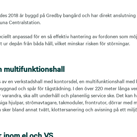
es 2018 är byggd på Gredby bangård och har direkt anslutning 
una Centralstation.
ciellt anpassad för en så effektiv hantering av fordonen som möj
t ur depån från båda håll, vilket minskar risken för störningar.
 multifunktionshall
av en verkstadshall med kontorsdel, en multifunktionshall med
yggnad och spår för tågstädning. I den över 220 meter långa ve
 varandra, ska allt underhåll och planenlig service ske. Det kan h
iga hjulpar, strömavtagare, takmoduler, frontrutor, dörrar med m
 sker bland annat tvätt, klottersanering och avisning på ett miljö
er inom el och VS