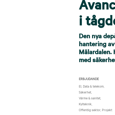
Avanc
i tåg
Den nya depå
hantering av
Mälardalen. 
med säkerhet
ERBJUDANDE
El
Data & telekom
Säkerhet
Värme & sanitet
Kylteknik
Offentlig sektor
Projekt