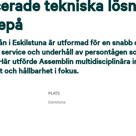
erade tekniska lösn
depå
n i Eskilstuna är utformad för en snabb 
 service och underhåll av persontågen so
Här utförde Assemblin multidisciplinära i
 och hållbarhet i fokus.
PLATS
Eskilstuna