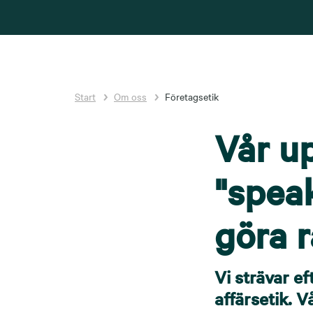
Start
Om oss
Företagsetik
Vår u
"speak
göra r
Vi strävar ef
affärsetik. 