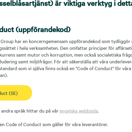
sselblåsartjänst) är viktiga verktyg i dett
duct (uppförandekod)
 Group har en koncerngemensam uppförandekod som tydliggör d
gssättet i hela verksamheten. Den omfattar principer för affärse
nkurrens samt mutor och korruption, men också socialetiska frå
ludering samt miljöfrågor. För att säkerställa att våra underlever
andard som vi själva finns också en "Code of Conduct" för våra 
jan).
uct (SE)
andra språk hittar du på vår
engelska webbsida
.
en Code of Conduct som gäller för våra leverantörer.