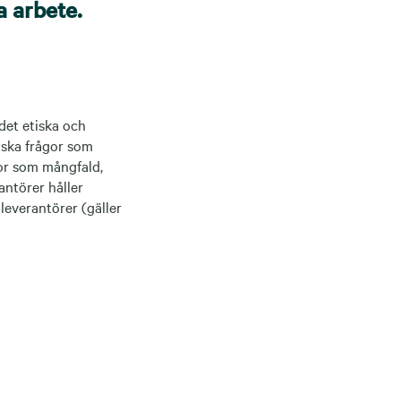
a arbete.
et etiska och
tiska frågor som
gor som mångfald,
antörer håller
leverantörer (gäller