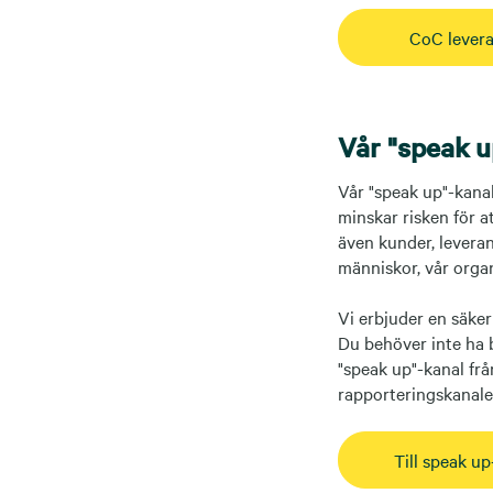
CoC levera
Vår "speak u
Vår "speak up"-kanal
minskar risken för 
även kunder, levera
människor, vår organ
Vi erbjuder en säker
Du behöver inte ha 
"speak up"-kanal fr
rapporteringskanalen
Till speak u