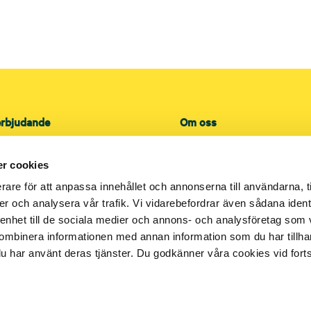
erbjudande
Om oss
kt
Översikt
ce
Lokala kontor
r cookies
Lediga tjänster
rare för att anpassa innehållet och annonserna till användarna, t
Referenser
er och analysera vår trafik. Vi vidarebefordrar även sådana ident
 enhet till de sociala medier och annons- och analysföretag som
 och sanitet
Press
ombinera informationen med annan information som du har tillhand
lation
Leverantör
u har använt deras tjänster. Du godkänner våra cookies vid for
teknikområden
Investerare