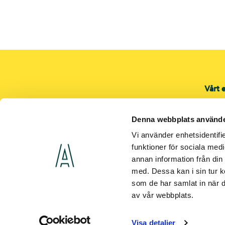
Vårt 
Proje
Servi
Denna webbplats använde
Shop
Vi använder enhetsidentifie
El
funktioner för sociala medi
annan information från din
Värme
med. Dessa kan i sin tur k
Venti
som de har samlat in när d
Fler 
av vår webbplats.
Visa detaljer