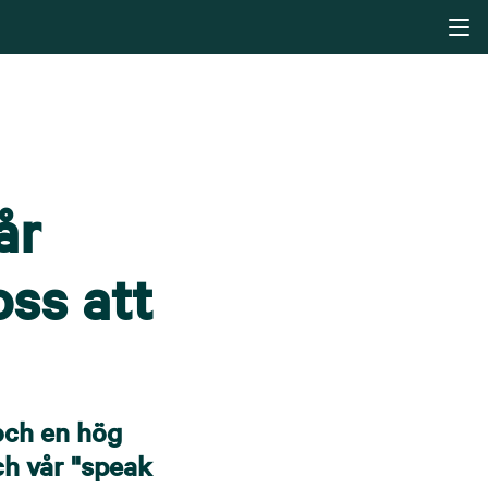
år
oss att
 och en hög
ch vår "speak