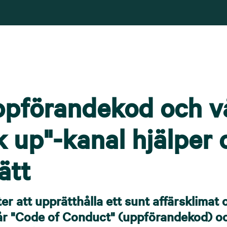
ppförandekod och v
 up"-kanal hjälper 
ätt
ter att upprätthålla ett sunt affärsklimat
Vår "Code of Conduct" (uppförandekod) o