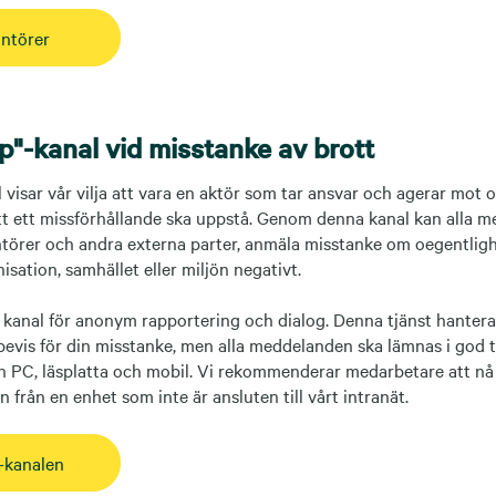
ntörer
p"-kanal vid misstanke av brott
 visar vår vilja att vara en aktör som tar ansvar och agerar mot 
att ett missförhållande ska uppstå. Genom denna kanal kan alla 
ntörer och andra externa parter, anmäla misstanke om oegentlig
isation, samhället eller miljön negativt.
 kanal för anonym rapportering och dialog. Denna tjänst hanteras
bevis för din misstanke, men alla meddelanden ska lämnas i god t
ån PC, läsplatta och mobil. Vi rekommenderar medarbetare att nå
 från en enhet som inte är ansluten till vårt intranät.
p-kanalen