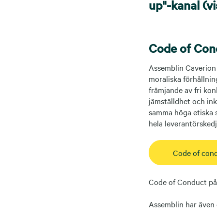
up"-kanal (vi
Code of Con
Assemblin Caverion
moraliska förhållnin
främjande av fri ko
jämställdhet och ink
samma höga etiska st
hela leverantörsked
Code of cond
Code of Conduct på 
Assemblin har även 