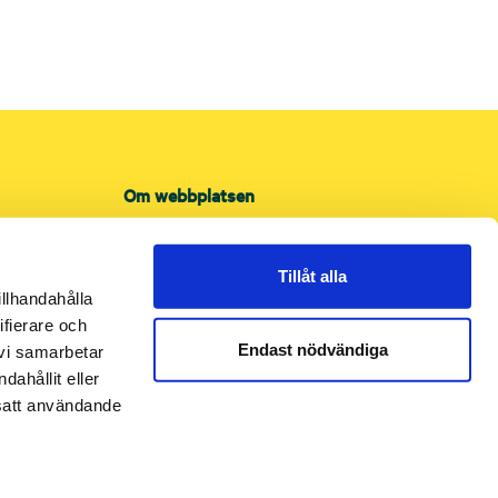
Om webbplatsen
Om cookies
Integritetspolicy
Tillåt alla
Tillgänglighet
illhandahålla
ifierare och
Endast nödvändiga
 vi samarbetar
ahållit eller
tsatt användande