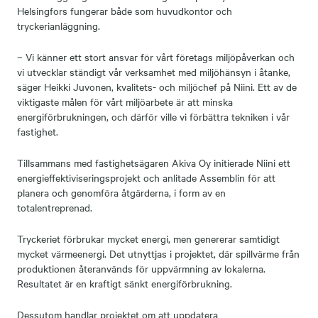
Helsingfors fungerar både som huvudkontor och
tryckerianläggning.
– Vi känner ett stort ansvar för vårt företags miljöpåverkan och
vi utvecklar ständigt vår verksamhet med miljöhänsyn i åtanke,
säger Heikki Juvonen, kvalitets- och miljöchef på Niini. Ett av de
viktigaste målen för vårt miljöarbete är att minska
energiförbrukningen, och därför ville vi förbättra tekniken i vår
fastighet.
Tillsammans med fastighetsägaren Akiva Oy initierade Niini ett
energieffektiviseringsprojekt och anlitade Assemblin för att
planera och genomföra åtgärderna, i form av en
totalentreprenad.
Tryckeriet förbrukar mycket energi, men genererar samtidigt
mycket värmeenergi. Det utnyttjas i projektet, där spillvärme från
produktionen återanvänds för uppvärmning av lokalerna.
Resultatet är en kraftigt sänkt energiförbrukning.
Dessutom handlar projektet om att uppdatera