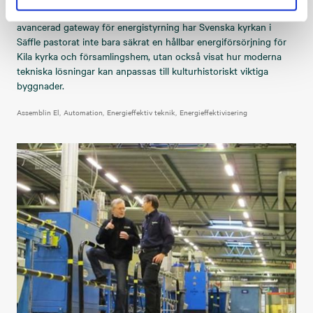
Genom att låta Assemblin installera batterier, solceller och en
avancerad gateway för energistyrning har Svenska kyrkan i
Säffle pastorat inte bara säkrat en hållbar energiförsörjning för
Kila kyrka och församlingshem, utan också visat hur moderna
tekniska lösningar kan anpassas till kulturhistoriskt viktiga
byggnader.
Assemblin El
Automation
Energieffektiv teknik
Energieffektivisering