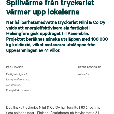
Spillvärme från tryckeriet
värmer upp lokalerna
När hållbarhetsmedvetna tryckeriet Niini & Co Oy
valde att energieffektivisera sin fastighet i
Helsingfors gick uppdraget till Assemblin.
Projektet beräknas minska utsläppen med 100 000
kg koldioxid, vilket motsvarar utsläppen från
uppvärmningen av 41 villor.
ERBJUDANDE
UPPDRAGSGIVARE
Fastighetsägare &
Akiva Oy
fastighetsförvaltare
Automation
Energieffektiv teknik
Det finska tryckeriet Niini & Co Oy har funnits i 63 år och har
flera anläggningar i Finland. Fastigheten på Höyläämötie 2 i