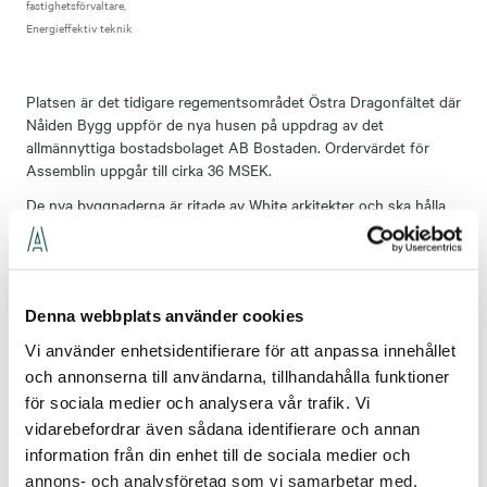
fastighetsförvaltare
Energieffektiv teknik
Platsen är det tidigare regementsområdet Östra Dragonfältet där
Nåiden Bygg uppför de nya husen på uppdrag av det
allmännyttiga bostadsbolaget AB Bostaden. Ordervärdet för
Assemblin uppgår till cirka 36 MSEK.
De nya byggnaderna är ritade av White arkitekter och ska hålla
hög energiklass, utrustas med solceller och teknik för
avloppsåtervinning. Här ska de boende enkelt kunna välja en
hållbar livsstil med cykelparkering i garage, laddplatser för elbilar
och balkonger med plats för odling.
Denna webbplats använder cookies
Formgivningen av de nya husen knyts samman med de
Vi använder enhetsidentifierare för att anpassa innehållet
ursprungliga byggnadernas karaktär för att bilda en harmonisk
miljö. Fasaderna utgörs av natursten, tegel och puts i ljusa,
och annonserna till användarna, tillhandahålla funktioner
varma färger. Husen får även takkupor och franska balkonger
för sociala medier och analysera vår trafik. Vi
med räcken och staket i smide.
vidarebefordrar även sådana identifierare och annan
information från din enhet till de sociala medier och
– Detta är ett väldigt intressant uppdrag som vi är glada att få
förtroendet att utföra. Genom projektet bevaras en del av
annons- och analysföretag som vi samarbetar med.