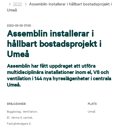
2022
Assemblin installerar i hållbart bostadsprojekt i
Umeå
2022-03-03 07:00
Assemblin installerar i
hållbart bostadsprojekt i
Umeå
Assemblin har fått uppdraget att utföra
multidisciplinära installationer inom el, VS och
ventilation i 144 nya hyreslägenheter i centrala
Umeå.
ERBJUDANDE
PLATS
Byggbolag
Ventilation
Umeå
El
Värme & sanitet
Fastighetsägare &