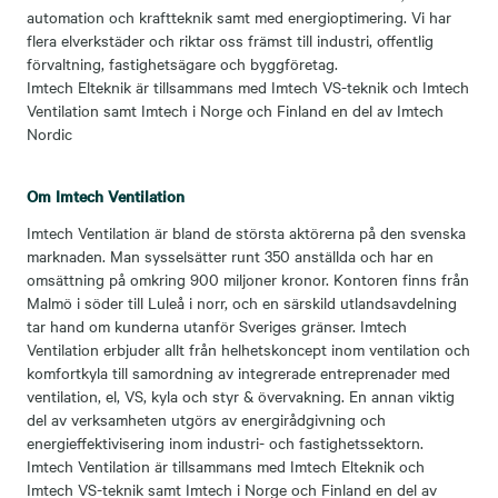
automation och kraftteknik samt med energioptimering. Vi har
flera elverkstäder och riktar oss främst till industri, offentlig
förvaltning, fastighetsägare och byggföretag.
Imtech Elteknik är tillsammans med Imtech VS-teknik och Imtech
Ventilation samt Imtech i Norge och Finland en del av Imtech
Nordic
Om Imtech Ventilation
Imtech Ventilation
är bland de största aktörerna på den svenska
marknaden. Man sysselsätter runt 350 anställda och har en
omsättning på omkring 900 miljoner kronor. Kontoren finns från
Malmö i söder till Luleå i norr, och en särskild utlandsavdelning
tar hand om kunderna utanför Sveriges gränser. Imtech
Ventilation erbjuder allt från helhetskoncept inom ventilation och
komfortkyla till samordning av integrerade entreprenader med
ventilation, el, VS, kyla och styr & övervakning. En annan viktig
del av verksamheten utgörs av energirådgivning och
energieffektivisering inom industri- och fastighetssektorn.
Imtech Ventilation är tillsammans med Imtech Elteknik och
Imtech VS-teknik samt Imtech i Norge och Finland en del av