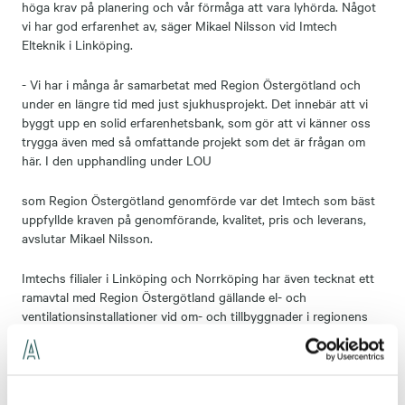
höga krav på planering och vår förmåga att vara lyhörda. Något
vi har god erfarenhet av, säger Mikael Nilsson vid Imtech
Elteknik i Linköping.
- Vi har i många år samarbetat med Region Östergötland och
under en längre tid med just sjukhusprojekt. Det innebär att vi
byggt upp en solid erfarenhetsbank, som gör att vi känner oss
trygga även med så omfattande projekt som det är frågan om
här. I den upphandling under LOU
som Region Östergötland genomförde var det Imtech som bäst
uppfyllde kraven på genomförande, kvalitet, pris och leverans,
avslutar Mikael Nilsson.
Imtechs filialer i Linköping och Norrköping har även tecknat ett
ramavtal med Region Östergötland gällande el- och
ventilationsinstallationer vid om- och tillbyggnader i regionens
fastighetsbestånd. Avtalet löper under en treårsperiod med
möjlighet till förlängning med ett år.
För mer information kontakta