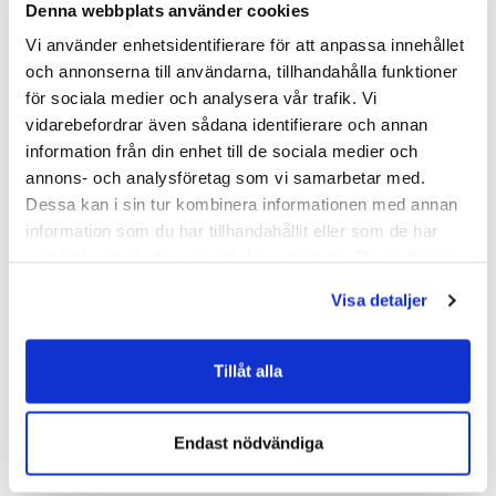
Denna webbplats använder cookies
Mikael Nilsson, Imtech Elteknik i Linköping, tel 010-472 45 56 ,
Vi använder enhetsidentifierare för att anpassa innehållet
mikael.nilsson@imtech.se
och annonserna till användarna, tillhandahålla funktioner
för sociala medier och analysera vår trafik. Vi
Thomas Rebermark, informations- och marknadschef Imtech
vidarebefordrar även sådana identifierare och annan
Nordic, tel 010-475 39 81,
thomas.rebermark@imtech.se
information från din enhet till de sociala medier och
annons- och analysföretag som vi samarbetar med.
Om Imtech Nordic:
Dessa kan i sin tur kombinera informationen med annan
Imtech Nordic, med huvudkontor i Stockholm, har blivit en av
information som du har tillhandahållit eller som de har
marknadsledarna på den nordiska marknaden. Kombinationen av
samlat in när du har använt deras tjänster. Du godkänner
Värme & Sanitet, Ventilation och Elinstallation & Service har
våra cookies vid fortsatt användande av vår webbplats.
skapat en komplett teknisk installationspartner som erbjuder en
Visa detaljer
rad produkter och tjänster under varumärket Imtech Nordic.
Bolaget omsätter cirka 7,8 miljarder kronor och är verksamt på
omkring 100 orter i Sverige, Norge och Finland med drygt 5,000
Tillåt alla
medarbetare.
Läs mer på
www.imtech.se
Endast nödvändiga