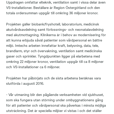
Uppdragen omfattar elteknik, ventilation samt i vissa delar även
VS-installationer. Beställare är Region Östergötland och den
totala ordersumman uppgår till omkring 36 miljoner kronor.
Projekten gäller biobank/fryshotell, laboratorium, medicinsk
akutvårdsavdelning samt förlossnings- och neonatalavdelning
med akutmottagning. Klinikerna är i behov av modernisering för
att kunna erbjuda såväl patienter som vårdpersonal en bättre
miljö. Imtechs arbeten innefattar kraft, belysning, data, tele,
brandlarm, styr och övervakning, ventilation samt medicinska
gaser och sprinkler. Tyngdpunkten ligger på elarbetena med
omkring 22 miljoner kronor, ventilation uppgår till ca 8 miljoner
och VS-installationer ca 6 miljoner.
Projekten har påbörjats och de sista arbetena beräknas vara
slutförda i augusti 2016.
- Vår utmaning blir den pågående verksamheten vid sjukhuset,
som ska fungera utan störning under ombyggnationens gång
för att patienter och vårdpersonal ska påverkas i minsta möjliga
utsträckning. Det är speciella miljöer vi vistas i och det ställer