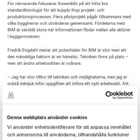
För närvarande fokuserar Assemblin på att hitta bra
standardlösningar för att koppla ihop projekt- och
produktionsprocessen. Flera pilotprojekt pågår tillsammans med
olika byggherrar och utvärderas gemensamt. Fördelarna med
BIM är särskilt stora när informationen flödar mellan alla aktörer
i byggprocessen.
Fredrik Engdahl menar att potentialen för BIM är stor men att
den mänskliga faktorn är en hämsko. Tekniken finns på plats –
men att ändra arbetssätten är svårare.
– Jag har stor tilltro till tekniken och möjligheterna, men jag är
också ödmjuk inför uppgiften att införa ett nytt arbetssätt. Att
använda nya digitala verktyg är inte självklart för alla. Jag
upplever i och för sig att de flesta är positiva och nyfikna, men
att jobba med motståndet mot nya arbetssätt är kanske det
viktigaste utvecklingsarbete vi har framför oss just nu, säger
Fredrik Engdahl.
Denna webbplats använder cookies
Vi använder enhetsidentifierare för att anpassa innehållet
Vill du veta mer om Assemblins digitala resa eller prata med
och annonserna till användarna, tillhandahålla funktioner
någon av våra BIM-experter, kontakta oss!