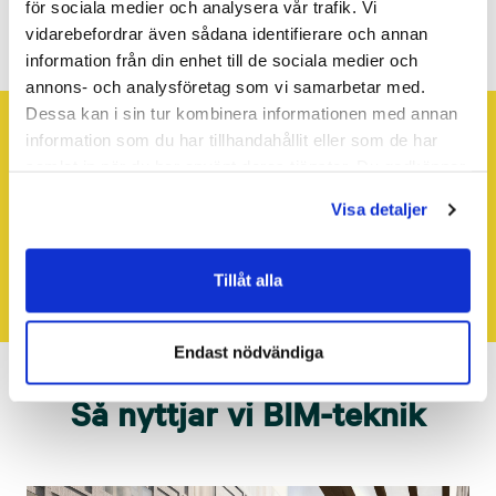
för sociala medier och analysera vår trafik. Vi
vidarebefordrar även sådana identifierare och annan
information från din enhet till de sociala medier och
annons- och analysföretag som vi samarbetar med.
Dessa kan i sin tur kombinera informationen med annan
information som du har tillhandahållit eller som de har
Kontakta oss
samlat in när du har använt deras tjänster. Du godkänner
våra cookies vid fortsatt användande av vår webbplats.
Kontakta oss för mer information om hur vi arbetar
Visa detaljer
med BIM.
Tillåt alla
Endast nödvändiga
Så nyttjar vi BIM-teknik