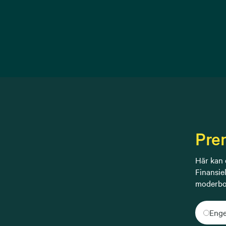
Pre
Här kan 
Finansie
moderbo
Enge