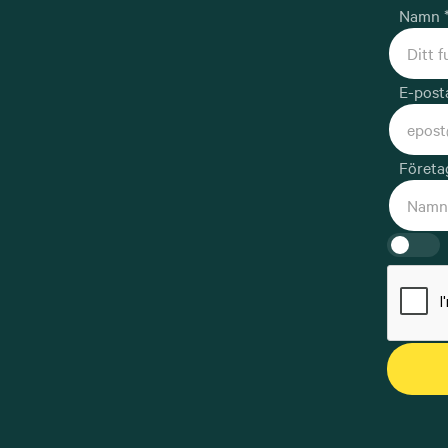
Namn 
E-post
Företa