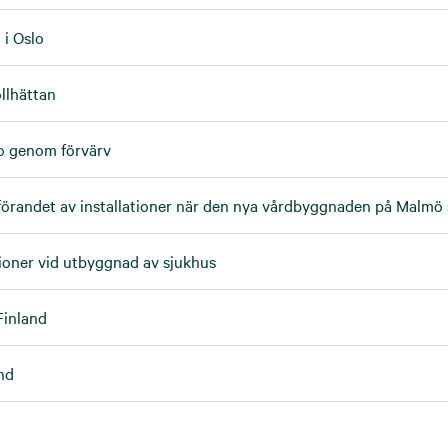
 i Oslo
llhättan
o genom förvärv
förandet av installationer när den nya vårdbyggnaden på Malm
tioner vid utbyggnad av sjukhus
Finland
nd