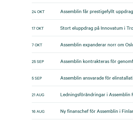
Assemblin får prestigefyllt uppdrag
24 OKT
Stort eluppdrag på Innovatum i Tro
17 OKT
Assemblin expanderar norr om Osl
7 OKT
Assemblin kontrakteras för genom
25 SEP
Assemblin ansvarade för elinstalla
5 SEP
Ledningsförändringar i Assemblin 
21 AUG
Ny finanschef för Assemblin i Finla
16 AUG