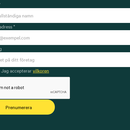
*
adress *
g
Jag accepterar
vilkoren
Prenumerera