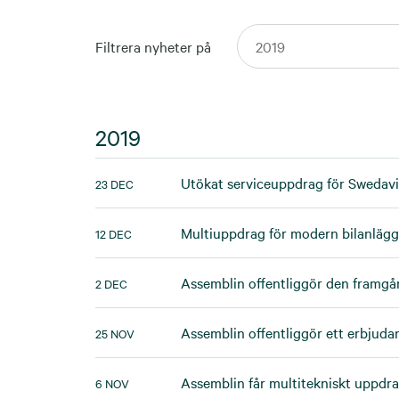
Filtrera nyheter på
2019
Utökat serviceuppdrag för Swedav
23 DEC
Multiuppdrag för modern bilanläg
12 DEC
Assemblin offentliggör den framgån
2 DEC
Assemblin offentliggör ett erbjuda
25 NOV
Assemblin får multitekniskt uppdra
6 NOV