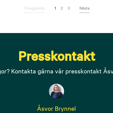
Föregående
1
(Nuvarande sida)
2
3
Nästa
Presskontakt
gor? Kontakta gärna vår presskontakt Åsv
Åsvor Brynnel