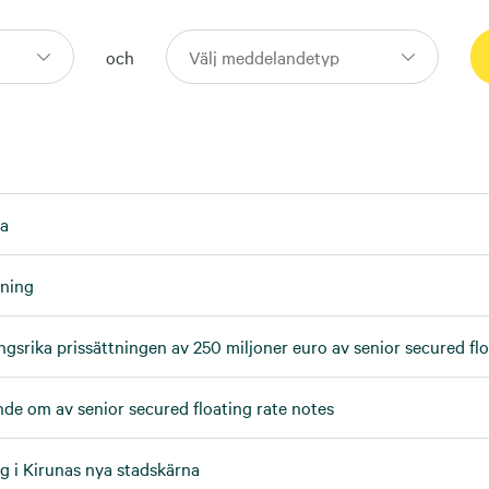
och
ia
gning
gsrika prissättningen av 250 miljoner euro av senior secured flo
nde om av senior secured floating rate notes
g i Kirunas nya stadskärna