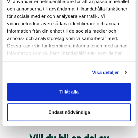
Vi använder enhetsidentifierare för att anpassa innehållet
Huskvarna
och annonserna till användarna, tillhandahålla funktioner
för sociala medier och analysera vår trafik. Vi
vidarebefordrar även sådana identifierare och annan
Gränna Eltjänst
information från din enhet till de sociala medier och
Grännavägen 22
annons- och analysföretag som vi samarbetar med.
561 34
Huskvarna
Dessa kan i sin tur kombinera informationen med annan
information som du har tillhandahållit eller som de har
FILIALCHEF
INFORMATION
samlat in när du har använt deras tjänster. Du godkänner
Oscar Lager
Kontakta oss
våra cookies vid fortsatt användande av vår webbplats.
0707-28 65 82
Visa detaljer
Skicka meddelande
Skicka meddelande
Tillåt alla
Endast nödvändiga
Vill du bli en del av