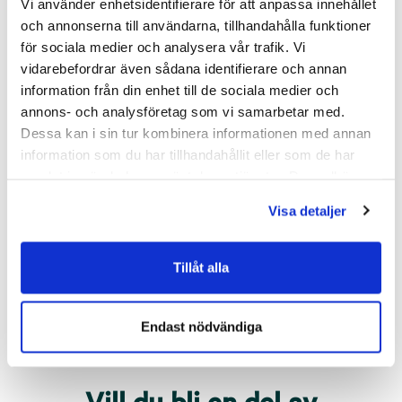
Vi använder enhetsidentifierare för att anpassa innehållet
Kvänum
och annonserna till användarna, tillhandahålla funktioner
för sociala medier och analysera vår trafik. Vi
vidarebefordrar även sådana identifierare och annan
Assemblin El
information från din enhet till de sociala medier och
Torsplan 1
annons- och analysföretag som vi samarbetar med.
535 30
Kvänum
Dessa kan i sin tur kombinera informationen med annan
information som du har tillhandahållit eller som de har
SERVICECHEF
samlat in när du har använt deras tjänster. Du godkänner
Kristoffer Nordström
våra cookies vid fortsatt användande av vår webbplats.
010-472 53 48
Visa detaljer
Skicka meddelande
Tillåt alla
Endast nödvändiga
Vill du bli en del av