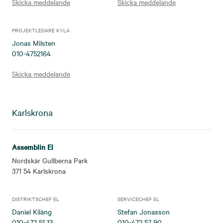
Skicka meddelande
Skicka meddelande
PROJEKTLEDARE KYLA
Jonas Milsten
010-4752164
Skicka meddelande
Karlskrona
Assemblin El
Nordskär Gullberna Park
371 54
Karlskrona
DISTRIKTSCHEF EL
SERVICECHEF EL
Daniel Kiläng
Stefan Jonasson
010-472 51 13
010-472 57 90