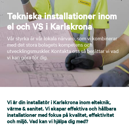
Tekniska installationer inom
el och VS i Karlskrona
Vår styrka är vår lokala närvaro, som vi kombinerar
med det stora bolagets kompetens och
utvecklingsmuskler. Kontakta oss så berättar vi vad
vi kan göra för dig.
Vi är din installatör i Karlskrona inom elteknik,
värme & sanitet. Vi skapar effektiva och hållbara
installationer med fokus på kvalitet, effektivitet
och miljö. Vad kan vi hjälpa dig med?