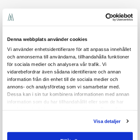
Referenser
Denna webbplats använder cookies
Vi använder enhetsidentifierare för att anpassa innehållet
och annonserna till användarna, tillhandahålla funktioner
för sociala medier och analysera vår trafik. Vi
vidarebefordrar även sådana identifierare och annan
information från din enhet till de sociala medier och
annons- och analysföretag som vi samarbetar med.
Dessa kan i sin tur kombinera informationen med annan
information som du har tillhandahållit eller som de har
samlat in när du har använt deras tjänster. Du godkänner
våra cookies vid fortsatt användande av vår webbplats.
Visa detaljer
KARLSKRONA
NKT
NKT:s fabrik i Karlskrona är en av världens största anläggningar