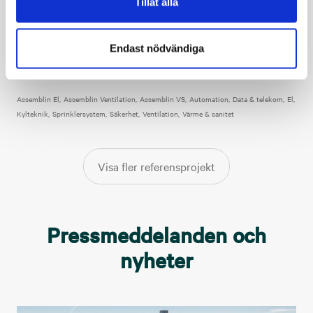
Tillåt alla
för produktion av sjökabel. Fabriken som drivs med 100 % grön
el har utökat sin produktion bland annat genom ett nytt torn,
NKT Lighthouse, som med sina 150 meter ovan mark är Sveriges
Endast nödvändiga
tredje högsta. Assemblin har under en period om cirka två år
utfört ett multitekniskt uppdrag vid anläggningen.
Assemblin El
Assemblin Ventilation
Assemblin VS
Automation
Data & telekom
El
Kylteknik
Sprinklersystem
Säkerhet
Ventilation
Värme & sanitet
Visa fler referensprojekt
Pressmeddelanden och
nyheter