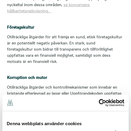
nyckeltal inom dessa områden,
se koncernens
hållbarhetsredovisning.
Företagskultur
Otillräckliga åtgärder för att främja en sund, etisk företagskultur
är en potentiellt negativ påverkan. En stark, sund
företagskultur som bidrar till transparens och tillförlitlighet
uppfattas vara en finansiell möjlighet, samtidigt som dess
motsats är en finansiell risk.
Korruption och mutor
Otillräckliga åtgärder och kontrollmekanismer som innebär en
bristande efterlevnad av lagar eller Uppförandekoden uppfattas
vara en potentiell negativ påverkan och finansiell risk.
Skydd av visselblåsare
Denna webbplats använder cookies
Bristande skydd av visselblåsare uppfattas ha en potentiell