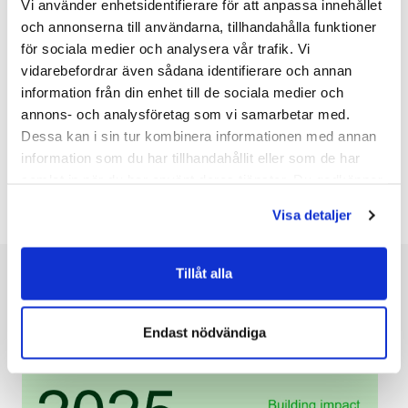
negativ påverkan.
Vi använder enhetsidentifierare för att anpassa innehållet
och annonserna till användarna, tillhandahålla funktioner
för sociala medier och analysera vår trafik. Vi
Hantering av relationer med leverantörer
vidarebefordrar även sådana identifierare och annan
Genom kravställning och uppföljning av leverantörer har
information från din enhet till de sociala medier och
koncernen en faktisk positiv påverkan. Otillräcklig utbildning av
annons- och analysföretag som vi samarbetar med.
anställda som arbetar med inköp eller otillräckliga
Dessa kan i sin tur kombinera informationen med annan
kontrollmekanismer innebär å andra sidan potentiell negativ
påverkan.
information som du har tillhandahållit eller som de har
samlat in när du har använt deras tjänster. Du godkänner
våra cookies vid fortsatt användande av vår webbplats.
Visa detaljer
Tillåt alla
Års- och
hållbarhetsredovisning 2025
Endast nödvändiga