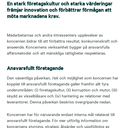
En stark företagskultur och starka värderingar
främjar innovation och förbättrar förmågan att
möta marknadens krav.
Medarbetarnas och andra intressenters upplevelser av
koncernen bidrar till att förbättra resultat, konkurrenskraft och
anseende. Koncernens verksamhet bygger på ansvarsfulla
affärsmetoder och att mänskliga rättigheter respekteras.
Ansvarsfullt företagande
Den väsentliga påverkan, risk och möjlighet som koncernen har
kopplat till ansvarsfullt företagande gäller framför allt fyra
underområden: (i) företagskultur, (ii) korruption och mutor, (iii)
skydd av visselblåsare och (iv) hantering av relationer med
leverantörer. Denna påverkan beskrivs övergripande nedan.
Koncernen har för närvarande endast interna mål relaterat till
ansvarsfullt företagande. För mer utförlig information om
koncernens styrning, strategi, åtgärder och uppföljning av