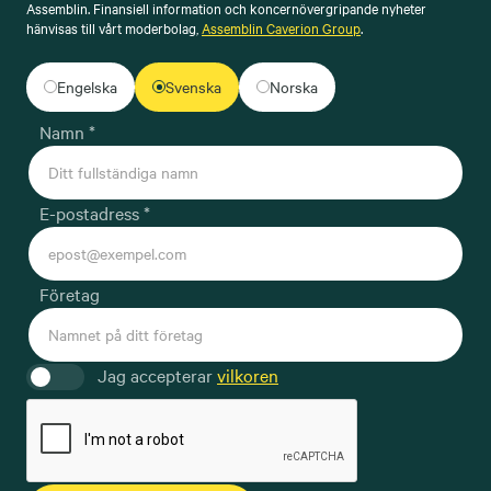
Assemblin. Finansiell information och koncernövergripande nyheter
hänvisas till vårt moderbolag,
Assemblin Caverion Group
.
Engelska
Svenska
Norska
Namn *
E-postadress *
Företag
Jag accepterar
vilkoren