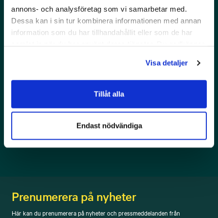
annons- och analysföretag som vi samarbetar med.
Presskontakt
Dessa kan i sin tur kombinera informationen med annan
information som du har tillhandahållit eller som de har
Har du frågor? Kontakta gärna vår presskontakt
samlat in när du har använt deras tjänster. Du godkänner
Åsvor Brynnel.
våra cookies vid fortsatt användande av vår webbplats.
Visa detaljer
Tillåt alla
Åsvor Brynnel
Endast nödvändiga
Skicka ett mejl
Prenumerera på nyheter
Här kan du prenumerera på nyheter och pressmeddelanden från