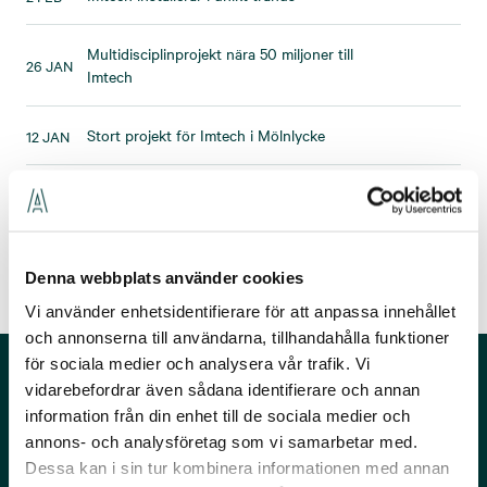
Multidisciplinprojekt nära 50 miljoner till
26 JAN
Imtech
Stort projekt för Imtech i Mölnlycke
12 JAN
Föregående
1
2
3
(Nuvarande sida)
Nästa
Denna webbplats använder cookies
Vi använder enhetsidentifierare för att anpassa innehållet
och annonserna till användarna, tillhandahålla funktioner
för sociala medier och analysera vår trafik. Vi
vidarebefordrar även sådana identifierare och annan
Presskontakt
information från din enhet till de sociala medier och
annons- och analysföretag som vi samarbetar med.
Har du frågor? Kontakta gärna vår presskontakt
Dessa kan i sin tur kombinera informationen med annan
Åsvor Brynnel.