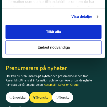
information som du har tillhandahållit eller som de har
samlat in när du har använt deras tjänster. Du godkänner
våra cookies vid fortsatt användande av vår webbplats.
Visa detaljer
Åsvor Brynnel
Tillåt alla
Skicka ett mejl
Endast nödvändiga
Prenumerera på nyheter
Här kan du prenumerera på nyheter och pressmeddelanden från
Assemblin. Finansiell information och koncernövergripande nyheter
hänvisas till vårt moderbolag,
Assemblin Caverion Group
.
Engelska
Svenska
Norska
Namn *