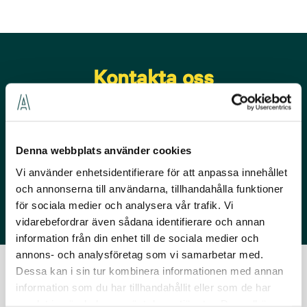
Kontakta oss
Kontakta oss om du vill ha mer information om
projektet.
Denna webbplats använder cookies
Fredrik Jonsén
Vi använder enhetsidentifierare för att anpassa innehållet
Skicka ett mejl
och annonserna till användarna, tillhandahålla funktioner
för sociala medier och analysera vår trafik. Vi
vidarebefordrar även sådana identifierare och annan
information från din enhet till de sociala medier och
annons- och analysföretag som vi samarbetar med.
Dessa kan i sin tur kombinera informationen med annan
Referenser
information som du har tillhandahållit eller som de har
samlat in när du har använt deras tjänster. Du godkänner