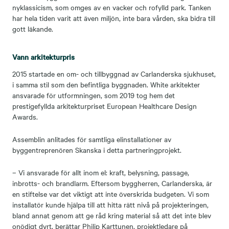
nyklassicism, som omges av en vacker och rofylld park. Tanken
har hela tiden varit att även miljön, inte bara vården, ska bidra till
gott läkande.
Vann arkitekturpris
2015 startade en om- och tillbyggnad av Carlanderska sjukhuset,
i samma stil som den befintliga byggnaden. White arkitekter
ansvarade för utformningen, som 2019 tog hem det
prestigefyllda arkitekturpriset European Healthcare Design
Awards.
Assemblin anlitades för samtliga elinstallationer av
byggentreprenören Skanska i detta partneringprojekt.
– Vi ansvarade för allt inom el: kraft, belysning, passage,
inbrotts- och brandlarm. Eftersom byggherren, Carlanderska, är
en stiftelse var det viktigt att inte överskrida budgeten. Vi som
installatör kunde hjälpa till att hitta rätt nivå på projekteringen,
bland annat genom att ge råd kring material så att det inte blev
onödigt dyrt, berättar Philip Karttunen, projektledare på