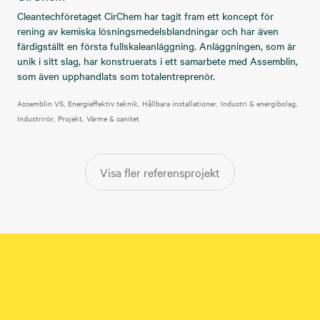
Cleantechföretaget CirChem har tagit fram ett koncept för
rening av kemiska lösningsmedelsblandningar och har även
färdigställt en första fullskaleanläggning. Anläggningen, som är
unik i sitt slag, har konstruerats i ett samarbete med Assemblin,
som även upphandlats som totalentreprenör.
Assemblin VS
Energieffektiv teknik
Hållbara installationer
Industri & energibolag
Industrirör
Projekt
Värme & sanitet
Visa fler referensprojekt