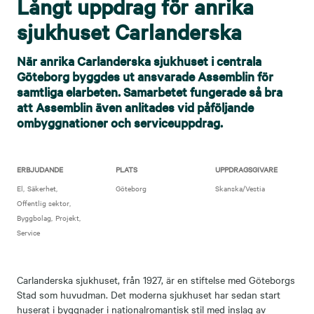
Långt uppdrag för anrika
sjukhuset Carlanderska
När anrika Carlanderska sjukhuset i centrala
Göteborg byggdes ut ansvarade Assemblin för
samtliga elarbeten. Samarbetet fungerade så bra
att Assemblin även anlitades vid påföljande
ombyggnationer och serviceuppdrag.
ERBJUDANDE
PLATS
UPPDRAGSGIVARE
El
Säkerhet
Göteborg
Skanska/Vestia
Offentlig sektor
Byggbolag
Projekt
Service
Carlanderska sjukhuset, från 1927, är en stiftelse med Göteborgs
Stad som huvudman. Det moderna sjukhuset har sedan start
huserat i byggnader i nationalromantisk stil med inslag av