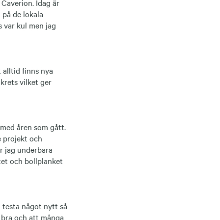
 Caverion. Idag är
 på de lokala
s var kul men jag
alltid finns nya
krets vilket ger
 med åren som gått.
e projekt och
ar jag underbara
tet och bollplanket
t testa något nytt så
å bra och att många