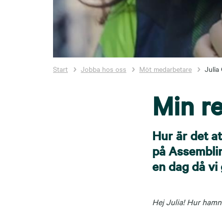
Start
Jobba hos oss
Möt medarbetare
Julia
Min r
Hur är det at
på Assemblin
en dag då vi 
Hej Julia! Hur hamn