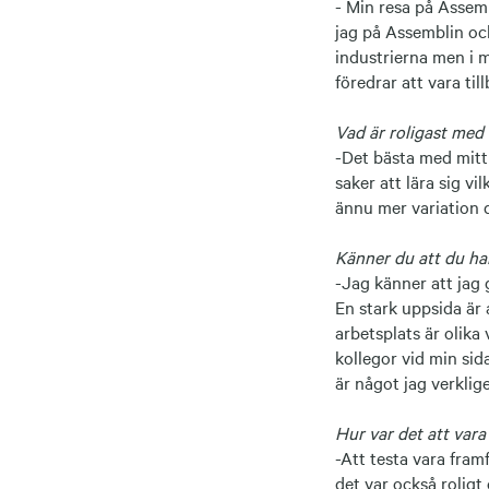
- Min resa på Assem
jag på Assemblin och
industrierna men i m
föredrar att vara ti
Vad är roligast med 
-Det bästa med mitt 
saker att lära sig vi
ännu mer variation d
Känner du att du har
-Jag känner att jag
En stark uppsida är 
arbetsplats är olika 
kollegor vid min sid
är något jag verklig
Hur var det att vara
-Att testa vara framf
det var också roligt