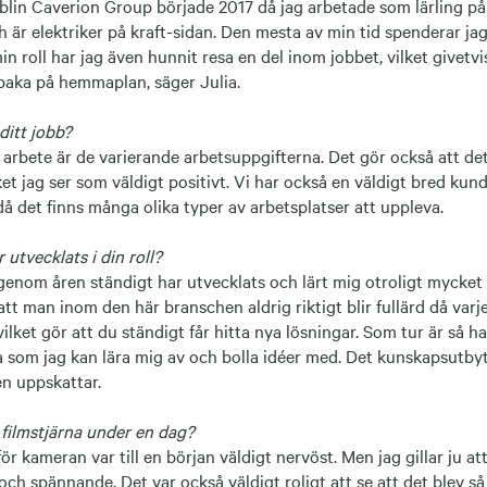
blin Caverion Group började 2017 då jag arbetade som lärling på
 är elektriker på kraft-sidan. Den mesta av min tid spenderar jag
in roll har jag även hunnit resa en del inom jobbet, vilket givetvi
llbaka på hemmaplan, säger Julia.
ditt jobb?
arbete är de varierande arbetsuppgifterna. Det gör också att det 
lket jag ser som väldigt positivt. Vi har också en väldigt bred kund
å det finns många olika typer av arbetsplatser att uppleva.
 utvecklats i din roll?
 genom åren ständigt har utvecklats och lärt mig otroligt mycket
att man inom den här branschen aldrig riktigt blir fullärd då varj
vilket gör att du ständigt får hitta nya lösningar. Som tur är så h
a som jag kan lära mig av och bolla idéer med. Det kunskapsutby
en uppskattar.
 filmstjärna under en dag?
ör kameran var till en början väldigt nervöst. Men jag gillar ju at
 och spännande. Det var också väldigt roligt att se att det blev s