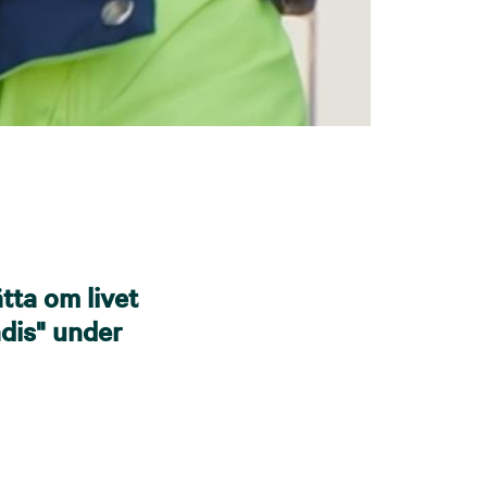
ätta om livet
ådis" under