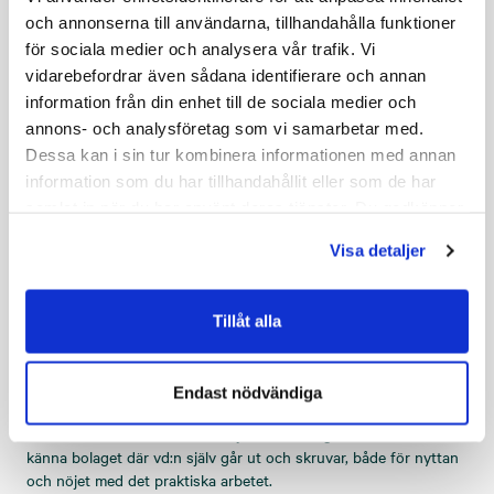
och annonserna till användarna, tillhandahålla funktioner
för sociala medier och analysera vår trafik. Vi
vidarebefordrar även sådana identifierare och annan
information från din enhet till de sociala medier och
annons- och analysföretag som vi samarbetar med.
Dessa kan i sin tur kombinera informationen med annan
information som du har tillhandahållit eller som de har
samlat in när du har använt deras tjänster. Du godkänner
våra cookies vid fortsatt användande av vår webbplats.
Visa detaljer
Tillåt alla
STOCKHOLM
Robin och Tobias Fagerborg
Endast nödvändiga
Vi har besökt Robin och Tobias Fagerborg som för drygt ett år
sedan kom in i Assemblin-familjen med bolaget Premea. Lär vi
känna bolaget där vd:n själv går ut och skruvar, både för nyttan
och nöjet med det praktiska arbetet.