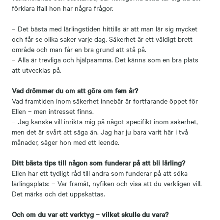
förklara ifall hon har några frågor.
– Det bästa med lärlingstiden hittills är att man lär sig mycket
och får se olika saker varje dag. Säkerhet är ett väldigt brett
område och man får en bra grund att stå på.
– Alla är trevliga och hjälpsamma. Det känns som en bra plats
att utvecklas på.
Vad drömmer du om att göra om fem år?
Vad framtiden inom säkerhet innebär är fortfarande öppet för
Ellen – men intresset finns.
– Jag kanske vill inrikta mig på något specifikt inom säkerhet,
men det är svårt att säga än. Jag har ju bara varit här i två
månader, säger hon med ett leende.
Ditt bästa tips till någon som funderar på att bli lärling?
Ellen har ett tydligt råd till andra som funderar på att söka
lärlingsplats: – Var framåt, nyfiken och visa att du verkligen vill.
Det märks och det uppskattas.
Och om du var ett verktyg – vilket skulle du vara?