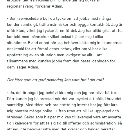
regionansvarig, förklarar Adam.
- Som serviceledare bör du tycka om att jobba med många
kunder samtidigt, träffa människor och bygga kontaktnät. Jag är
utåtriktad, vilket jag tycker är en fördel. Jag har alltid gillat att ha
kontakt med människor vilket också hjälper mig i olika
situationer. Bland annat när jag behöver sätta mig in i kundernas
önskemål för att förstå deras behov, eller om vi har olika
uppfattning av en situation men viktigast av allt – att
tillsammans med kunden jobba fram den bästa lösningen för
dem, säger Adam.
Det låter som att god planering kan vara bra i din roll?
- Ja, det är något jag behövt lära mig och jag har blivit bättre.
Förr kunde jag bli pressad när det var mycket att hålla i huvudet
samtidigt. Med tiden och bra stöttning internt har jag fått lära
mig hantera många bollar i luften utan att bli lika uppjagad och
stressad. Saker som hjälper mig kan till exempel vara att avsätta
tid i kalendern för att ta sig tid till offerter och administration, så
att jag inte behöver sitta med det kvällar och helger, berättar