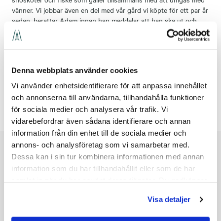
vänner. Vi jobbar även en del med vår gård vi köpte för ett par år
sedan, berättar Adam innan han meddelar att han ska ut och
tända bastun för fredagskvällen.
Är snöskotern eldriven?
Denna webbplats använder cookies
Haha, nej inte än, men det tror jag inte är långt borta, avslutar
Adam.
Vi använder enhetsidentifierare för att anpassa innehållet
och annonserna till användarna, tillhandahålla funktioner
för sociala medier och analysera vår trafik. Vi
vidarebefordrar även sådana identifierare och annan
information från din enhet till de sociala medier och
annons- och analysföretag som vi samarbetar med.
Dessa kan i sin tur kombinera informationen med annan
Möt våra medarbetare
information som du har tillhandahållit eller som de har
samlat in när du har använt deras tjänster. Du godkänner
våra cookies vid fortsatt användande av vår webbplats.
Visa detaljer