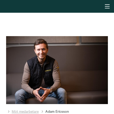
Möt medarbetare
Adam Ericsson