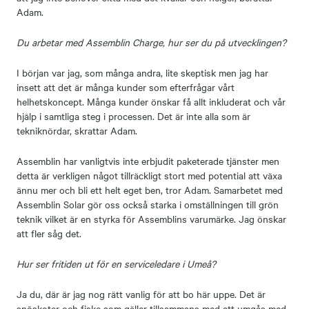
Adam.
Du arbetar med Assemblin Charge, hur ser du på utvecklingen?
I början var jag, som många andra, lite skeptisk men jag har
insett att det är många kunder som efterfrågar vårt
helhetskoncept. Många kunder önskar få allt inkluderat och vår
hjälp i samtliga steg i processen. Det är inte alla som är
tekniknördar, skrattar Adam.
Assemblin har vanligtvis inte erbjudit paketerade tjänster men
detta är verkligen något tillräckligt stort med potential att växa
ännu mer och bli ett helt eget ben, tror Adam. Samarbetet med
Assemblin Solar gör oss också starka i omställningen till grön
teknik vilket är en styrka för Assemblins varumärke. Jag önskar
att fler såg det.
Hur ser fritiden ut för en serviceledare i Umeå?
Ja du, där är jag nog rätt vanlig för att bo här uppe. Det är
snöskoter och fiske som gäller tillsammans med att umgås med