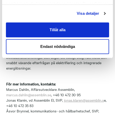
samlat in när du har använt deras tjänster. Du godkänner
sammanhållen kundresa – från analys och investering till drift
och uppföljning.
våra cookies vid fortsatt användande av vår webbplats.
Visa detaljer
“Vi ser ett ökat behov av enkla och tillgängliga lösningar för
elbilsladdning hos våra kunder. Genom det här partnerskapet
Tillåt alla
med Assemblin stärker vi vårt erbjudande och kan leverera en
komplett energilösning där både el och laddinfrastruktur ingår,”
säger
Stefan Takac
, affärsområdeschef, Bixia.
Endast nödvändiga
Samarbetet riktar sig till såväl företag som fastighetsägare och
bostadsrättsföreningar och utgör ett viktigt steg i att möta den
snabbt växande efterfrågan på elektrifiering och integrerade
energilösningar.
För mer information, kontakta:
Marcus Dahlin, Affärsutvecklare Assemblin,
marcus.dahlin@assemblin.se
, +46 10 472 30 95
Jonas Klarén, vd Assemblin El, SVP,
jonas.klaren@assemblin.s
e,
+46 10 472 35 83
Åsvor Brynnel, kommunikations- och hållbarhetschef, SVP,