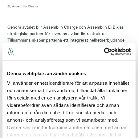
El
Assemblin Charge
Genom avtalet blir Assemblin Charge och Assemblin El Bixias
strategiska partner för leverans av laddinfrastruktur.
Tillsammans skapar parterna ett integrerat helhetserbjudande
där elhandel och laddlösningar kombineras i en skalbar och
framtidssäkrad affärsmodell.
“Vi är mycket glada över att inleda ett strategiskt partnerskap
med Bixia. Tillsammans kan vi erbjuda en helhetslösning som
Denna webbplats använder cookies
förenklar för kunder att ta steget mot elektrifiering.
Vi använder enhetsidentifierare för att anpassa innehållet
Kombinationen av vår laddinfrastruktur och Bixias erbjudande
och annonserna till användarna, tillhandahålla funktioner
inom elhandel skapar ett starkt och långsiktigt kundvärde,” säger
Jonas Klarén
, vd Assemblin El, SVP.
för sociala medier och analysera vår trafik. Vi
vidarebefordrar även sådana identifierare och annan
Partnerskapet bygger på en tydlig ansvarsfördelning där
information från din enhet till de sociala medier och
Assemblin ansvarar för installation, drift och service av
annons- och analysföretag som vi samarbetar med.
laddstationer, medan Bixia bidrar med konkurrenskraftiga och
Dessa kan i sin tur kombinera informationen med annan
hållbara elavtal. Genom att samla kompetens inom både energi
information som du har tillhandahållit eller som de har
och infrastruktur möjliggör samarbetet en effektiv och