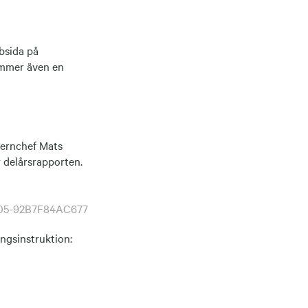
bsida på
ommer även en
cernchef Mats
 delårsrapporten.
505-92B7F84AC677
ingsinstruktion: