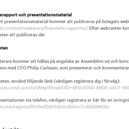
rsrapport och presentationsmaterial
t presentationsmaterial kommer att publiceras på bolagets web
n.com/sv/investerare/finansiella-rapporter/
. Efter webcasten k
ten att publiceras där.
sten
terare kommer att hållas på engelska av Assemblins vd och kon
ans med CFO Philip Carlsson, som presenterar och kommenterar
sten, använd följande länk (vänligen registrera dig i förväg):
eriences.com/Launch/QReg/ShowUUID=9E5C6D4D-8BDE-4ACF-9
esentationen via telefon, vänligen registrera er här för en inringn
vent.com/register/BI13fedf2d01304cefb04c7cddd599632c