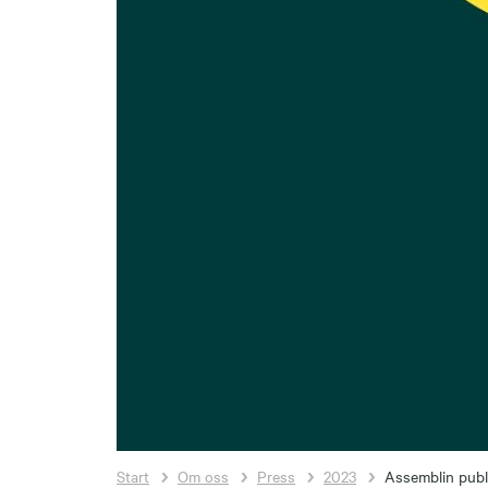
Start
Om oss
Press
2023
Assemblin publi