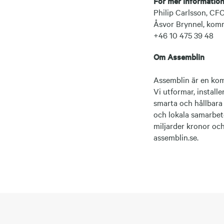
För mer information
Philip Carlsson, CF
Åsvor Brynnel, kom
+46 10 475 39 48
Om Assemblin
Assemblin är en kom
Vi utformar, installe
smarta och hållbara
och lokala samarbete
miljarder kronor oc
assemblin.se.