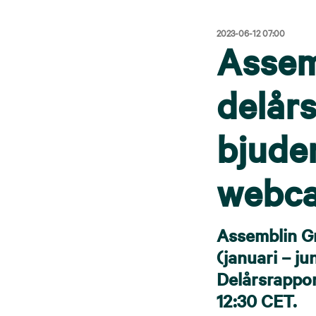
2023-06-12 07:00
Assem
delår
bjuder
webcas
Assemblin Gr
(januari – ju
Delårsrappor
12:30 CET.