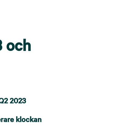
3 och
 Q2 2023
erare klockan