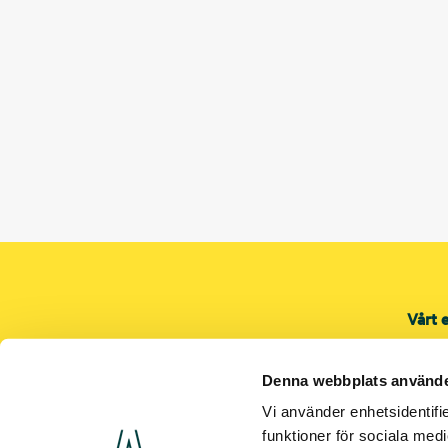
Vårt 
Proje
Servi
Denna webbplats använde
Shop
Vi använder enhetsidentifie
El
funktioner för sociala medi