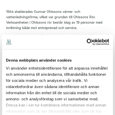
1944 etablerades Gunnar Ohlssons värme- och
vattenledningsfirma, vilket var grunden till Ohlssons Rör.
Verksamheten i Ohlssons rör består idag av 19 personer med
inriktning både mot entreprenad och service.
– Inom verksamheten finns hög kompetens och sund kärna med
stor potential. Vi har idag ingen verksamhet i Ljungby men
näraliggande verksamheter i Halmstad och Växjö, och ser
möjligheter till ett utökat samarbete mellan dessa enheter vilket
är till nytta både för Assemblins och Ohlssons Rörs kunder,
Denna webbplats använder cookies
säger Andreas Aristiadis, vd och chef för affärsområde
Assemblin VS.
Vi använder enhetsidentifierare för att anpassa innehållet
och annonserna till användarna, tillhandahålla funktioner
– Assemblin är ett välrenommerat installationsbolag som
för sociala medier och analysera vår trafik. Vi
kommer att kunna tillföra vår verksamhet både
vidarebefordrar även sådana identifierare och annan
produktionsresurser och administrativt stöd. Det är också
positivt att våra medarbetare får fler möjligheter till utveckling
information från din enhet till de sociala medier och
och vidareutbildning, vilket även gynnar våra kunder. Det här
annons- och analysföretag som vi samarbetar med.
steget känns helt rätt för oss, och jag ser verkligen fram mot vår
Dessa kan i sin tur kombinera informationen med annan
fortsatta resa tillsammans, säger Anders Östangård, ägare till
information som du har tillhandahållit eller som de har
Ohlssons Rör.