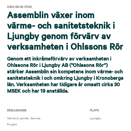
2022-06-02 07:00
Assemblin växer inom
värme- och sanitetsteknik i
Ljungby genom förvärv av
verksamheten i Ohlssons Rör
Genom ett inkråmsförvärv av verksamheten i
Ohlssons Rör i Ljungby AB (”Ohlssons Rör”)
stärker Assemblin sin kompetens inom värme- och
sanitetsteknik i och omkring Ljungby i Kronobergs
län. Verksamheten har tidigare år omsatt cirka 30
MSEK och har 19 anställda.
ERBJUDANDE
PLATS
Värme & sanitet
Service
Ljungby
Projekt