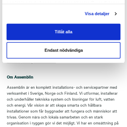
samlat in när du har använt deras tjänster. Du godkänner
våra cookies vid fortsatt användande av vår webbplats.
Visa detaljer
För mer information, kontakta:
Andreas Aristiadis, vd och chef för affärsområde Assemblin VS,
andreas.aristiadis@assemblin.se
,
+46 10 475 20 12
Tillåt alla
Anders Östangård, ägare till Ohlssons Rör,
anders@ohlssonsror.se
, +46 372 820 40
Endast nödvändiga
Åsvor Brynnel, kommunikations- och hållbarhetschef Assemblin,
asvor.brynnel@assemblin.se
,
+46 10 475 39 48
Om Assemblin
Assemblin är en komplett installations- och servicepartner med
verksamhet i Sverige, Norge och Finland. Vi utformar, installerar
och underhåller tekniska system och lösningar för luft, vatten
och energi. Vår vision är att skapa smarta och hållbara
installationer som får byggnader att fungera och människor att
trivas. Genom nära och lokala samarbeten och en stark
organisation i ryggen gör vi det möjligt. Vi har en omsättning på