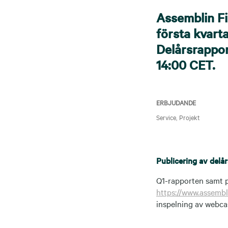
Assemblin Fi
första kvart
Delårsrappor
14:00 CET.
ERBJUDANDE
Service
Projekt
Publicering av delå
Q1-rapporten samt p
https://www.assembli
inspelning av webcas