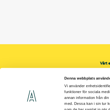
Vårt 
Proje
Servi
Denna webbplats använde
Shop
Vi använder enhetsidentifie
El
funktioner för sociala medi
annan information från din
Värme
med. Dessa kan i sin tur k
Venti
som de har samlat in när d