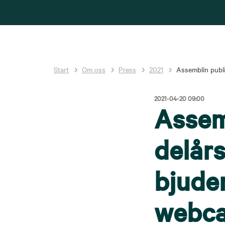
Start
Om oss
Press
2021
Assemblin publi
2021-04-20 09:00
Assem
delår
bjuder
webca