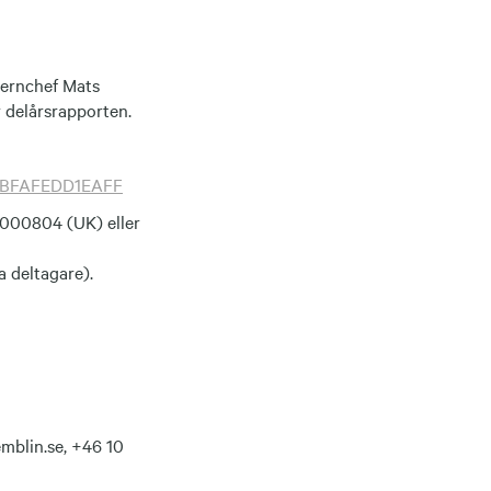
cernchef Mats
 delårsrapporten.
1-BFAFEDD1EAFF
33000804 (UK) eller
a deltagare).
mblin.se,
+46 10