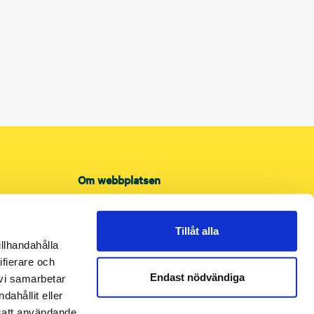
Om webbplatsen
Om cookies
Integritetspolicy
Tillåt alla
Tillgänglighet
illhandahålla
ifierare och
Endast nödvändiga
 vi samarbetar
ahållit eller
tsatt användande