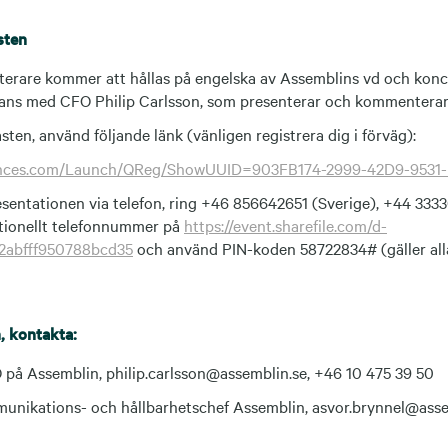
sten
terare kommer att hållas på engelska av Assemblins vd och kon
ans med CFO Philip Carlsson, som presenterar och kommenterar
sten, använd följande länk (vänligen registrera dig i förväg):
riences.com/Launch/QReg/ShowUUID=903FB174-2999-42D9-953
resentationen via telefon, ring +46 856642651 (Sverige), +44 33
tionellt telefonnummer på
https://event.sharefile.com/d-
2abfff950788bcd35
och använd PIN-koden 58722834# (gäller all
, kontakta:
O på Assemblin, philip.carlsson@assemblin.se, +46 10 475 39 50
unikations- och hållbarhetschef Assemblin, asvor.brynnel@asse