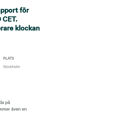
apport för
0 CET.
erare klockan
PLATS
Stockholm
da på
ommer även en