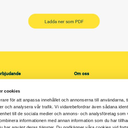
Ladda ner som PDF
erbjudande
Om oss
kt
Översikt
ce
Lokala kontor
r cookies
Lediga tjänster
rare för att anpassa innehållet och annonserna till användarna, t
Referenser
er och analysera vår trafik. Vi vidarebefordrar även sådana ident
 enhet till de sociala medier och annons- och analysföretag som
 och sanitet
Press
ombinera informationen med annan information som du har tillhand
lation
Leverantör
u har använt deras tjänster. Du godkänner våra cookies vid for