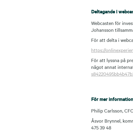
Deltagande i webca
Webcasten för inves
Johansson tillsamm
För att delta i webca
https://onlinexpe
För att lyssna på p
något annat interna
s84220495bb4b47b
För mer information
Philip Carlsson, CF
Åsvor Brynnel, komm
475 39 48