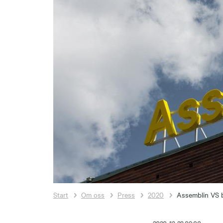
Start
Om oss
Press
2020
Assemblin VS b
2020-12-22 09:00