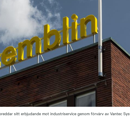
reddar sitt erbjudande mot industriservice genom förvärv av Vantec Sys