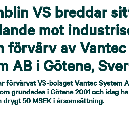
blin VS breddar sit
dande mot industris
 förvärv av Vantec
m AB i Götene, Sver
ar förvärvat VS-bolaget Vantec System 
som grundades i Götene 2001 och idag ha
h drygt 50 MSEK i årsomsättning.