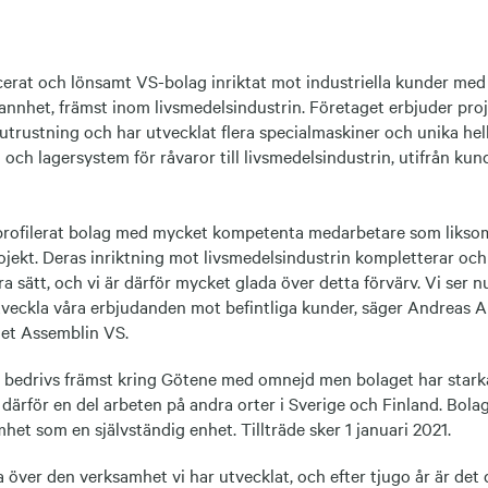
icerat och lönsamt VS-bolag inriktat mot industriella kunder med
annhet, främst inom livsmedelsindustrin. Företaget erbjuder pro
trustning och har utvecklat flera specialmaskiner och unika hel
och lagersystem för råvaror till livsmedelsindustrin, utifrån ku
gprofilerat bolag med mycket kompetenta medarbetare som likso
ekt. Deras inriktning mot livsmedelsindustrin kompletterar och
a sätt, och vi är därför mycket glada över detta förvärv. Vi ser 
veckla våra erbjudanden mot befintliga kunder, säger Andreas Ar
det Assemblin VS.
bedrivs främst kring Götene med omnejd men bolaget har stark
därför en del arbeten på andra orter i Sverige och Finland. Bol
mhet som en självständig enhet. Tillträde sker 1 januari 2021.
a över den verksamhet vi har utvecklat, och efter tjugo år är det