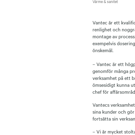
Värme & sanitet
Vantec är ett kvalif
renlighet och noggr
montage av processu
exempelvis dosering 
önskemål.
– Vantec är ett hö
genomför många proj
verksamhet på ett br
ömsesidigt kunna ut
chef för affärsområ
Vantecs verksamhet 
sina kunder och gör 
fortsätta sin verksa
– Vi är mycket stolt