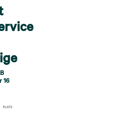
t
ervice
ige
AB
r 16
PLATS