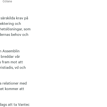
Götene
 särskilda krav på
jektering och
hetslösningar, som
ndernas behov och
m Assemblin
 breddar vår
nu fram mot att
istiadis, vd och
a relationer med
aget kommer att
 dags att ta Vantec