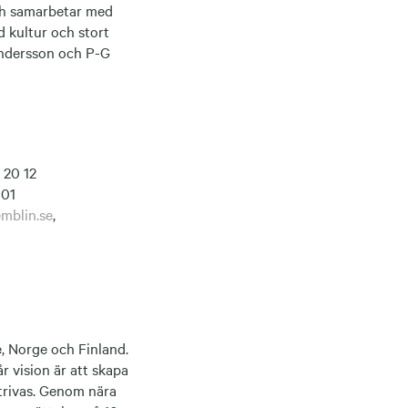
och samarbetar med
d kultur och stort
Andersson och P-G
 20 12
 01
mblin.se
,
, Norge och Finland.
år vision är att skapa
 trivas. Genom nära