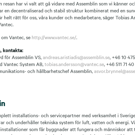
den resan har vi valt att gå vidare med Assemblin som vi känner 
ar en decentraliserad och stabil struktur kombinerat med en sun
r helt rätt för oss, våra kunder och medarbetare, säger Tobias 
Vantec.
n om Vantec, se
http://www.vantec.se/
.
, kontakta:
 vd för Assemblin VS,
andreas.aristiadis@assemblin.se
, +46 10 475
vd Vantec System AB,
tobias.andersson@vantec.se
, +46 511 71 40
munikations- och hållbarhetschef Assemblin,
asvor.brynnel@asse
in
plett installations- och servicepartner med verksamhet i Sverige
rar och underhåller tekniska system för luft, vatten och energi. V
 installationer som får byggnader att fungera och människor att