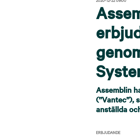
Assem
erbju
genom
Syste
Assemblin h
(”Vantec”), 
anställda oc
ERBJUDANDE