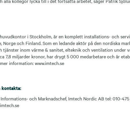
alla kollegor lycka till i det fortsatta arbetet, säger Patrik Sjölu
huvudkontor i Stockholm, är en komplett installations- och ser
e, Norge och Finland. Som en ledande aktör på den nordiska mar
h tjänster inom värme & sanitet, elteknik och ventilation under
ca 7,8 miljarder kronor, har drygt 5 000 medarbetare och är etab
r mer information: www.imtech.se
 kontakta:
nformations- och Marknadschef, Imtech Nordic AB tel: 010-475 3
imtech.se