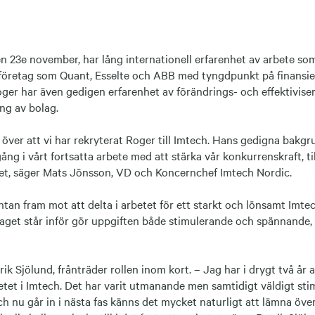
n 23e november, har lång internationell erfarenhet av arbete s
 företag som Quant, Esselte och ABB med tyngdpunkt på finansie
ger har även gedigen erfarenhet av förändrings- och effektiviser
ing av bolag.
d över att vi har rekryterat Roger till Imtech. Hans gedigna bakg
ång i vårt fortsatta arbete med att stärka vår konkurrenskraft, ti
et, säger Mats Jönsson, VD och Koncernchef Imtech Nordic.
tan fram mot att delta i arbetet för ett starkt och lönsamt Imt
get står inför gör uppgiften både stimulerande och spännande,
k Sjölund, frånträder rollen inom kort. – Jag har i drygt två år a
tet i Imtech. Det har varit utmanande men samtidigt väldigt st
ch nu går in i nästa fas känns det mycket naturligt att lämna över 