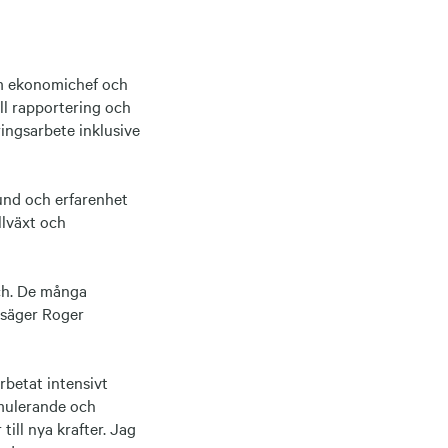
om ekonomichef och
ll rapportering och
ingsarbete inklusive
rund och erfarenhet
llväxt och
ech. De många
 säger Roger
rbetat intensivt
imulerande och
till nya krafter. Jag