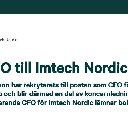
ech Nordic
 till Imtech Nordic
on har rekryterats till posten som CFO f
 och blir därmed en del av koncernlednin
arande CFO för Imtech Nordic lämnar bol