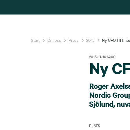
Start
Om oss
Press
2015
Ny CFO till Imt
2015-11-16 14:00
Ny CFO
Roger Axelss
Nordic Group
Sjölund, nuv
PLATS