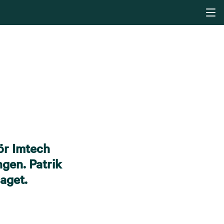
ör Imtech
gen. Patrik
aget.