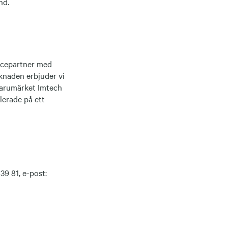
nd.
vicepartner med
knaden erbjuder vi
 varumärket Imtech
lerade på ett
9 81, e-post: