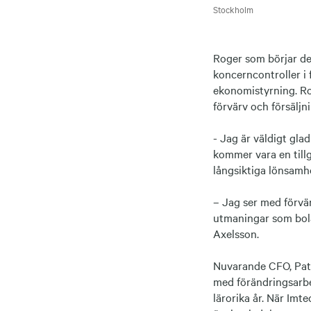
Stockholm
Roger som börjar de
koncerncontroller i
ekonomistyrning. Ro
förvärv och försäljn
- Jag är väldigt gla
kommer vara en tillg
långsiktiga lönsamh
– Jag ser med förvän
utmaningar som bola
Axelsson.
Nuvarande CFO, Patri
med förändringsarbe
lärorika år. När Imte