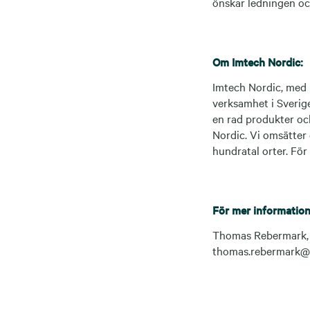
önskar ledningen och 
Om Imtech Nordic:
Imtech Nordic, med 
verksamhet i Sverig
en rad produkter oc
Nordic. Vi omsätter 
hundratal orter. Fö
För mer information
Thomas Rebermark, I
thomas.rebermark@