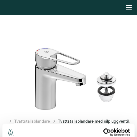
Tvättställsblandare
Tvättställsblandare med silpluggventil,
Gustavsberg