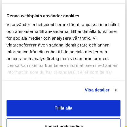
Tvättställsblandare med
Denna webbplats använder cookies
silpluggventil, Gustavsberg
Vi använder enhetsidentifierare för att anpassa innehållet
Tvättställsblandare, Gustavsberg Nya Nautic, med silpluggventil.
och annonserna till användarna, tillhandahålla funktioner
för sociala medier och analysera vår trafik. Vi
Färg: Krom
vidarebefordrar även sådana identifierare och annan
information från din enhet till de sociala medier och
Storlek 140x145x50 mm
annons- och analysföretag som vi samarbetar med.
Energiklass A
Dessa kan i sin tur kombinera informationen med annan
Cold Start, ger kallvatten vid spak rakt fram
information som du har tillhandahållit eller som de har
Soft Move ger mjuk och precis manövrering
Eco Flow som sparar vatten och energi
samlat in när du har använt deras tjänster. Du godkänner
Justerbar maxtemperatur för ökat skållningsskydd
våra cookies vid fortsatt användande av vår webbplats.
Visa detaljer
Köp produkten i shoppen
Tillåt alla
Endast nödvändiga