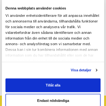
Köksblandare utan
Denna webbplats använder cookies
avstängning, Silhouet
Vi använder enhetsidentifierare för att anpassa innehållet
Köksblandare Silhouet med hög pip. Stilren skandinavisk design.
och annonserna till användarna, tillhandahålla funktioner
för sociala medier och analysera vår trafik. Vi
Färg: Matt svart
vidarebefordrar även sådana identifierare och annan
information från din enhet till de sociala medier och
Cold Start: Med spaken öppen rakt fram kommer endast
annons- och analysföretag som vi samarbetar med.
kallt vatten.
Dessa kan i sin tur kombinera informationen med annan
Rub Clean: Lätt att utan redskap och kemikalier ta bort
information som du har tillhandahållit eller som de har
kalkavlagringar från strålsamlare. Gnugga bara med ett
finger mot gummiytan.
samlat in när du har använt deras tjänster. Du godkänner
våra cookies vid fortsatt användande av vår webbplats.
Visa detaljer
Köp produkten i shoppen
Tillåt alla
Endast nödvändiga