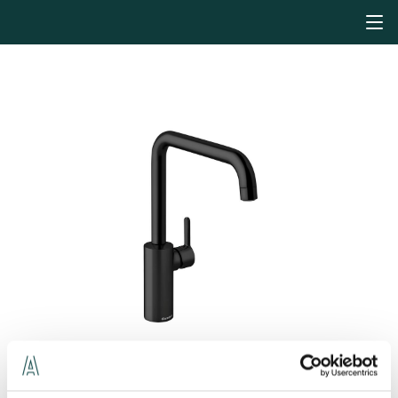
Köksblandare
Köksblandare utan avstängning, Silhouet