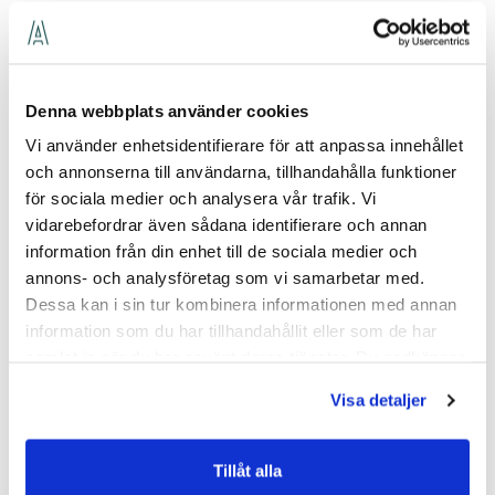
Blyfri, duschanslutning nedåt, 160 c-c
Tidlös och harmonisk design
Inbyggd automatisk hetvattenspärr för skållningsskydd
Spärrknapp på temperatursidan vid komforttemperatur
Denna webbplats använder cookies
38°C
Vi använder enhetsidentifierare för att anpassa innehållet
Justerbar maxtemperatur för ökat skållningsskydd
och annonserna till användarna, tillhandahålla funktioner
Safe Touch, minimerar värmen på blandarens framsida
Reagerar snabbt på tryck- och temperaturförändringar i
för sociala medier och analysera vår trafik. Vi
vattenflödet vilket ger en jämn vattentemperatur
vidarebefordrar även sådana identifierare och annan
Keramisk avstängning för droppsäkring och lång
information från din enhet till de sociala medier och
livslängd, dessutom förenklas användandet för små och
annons- och analysföretag som vi samarbetar med.
svaga händer
Dessa kan i sin tur kombinera informationen med annan
Typgodkända backventiler i inloppen
information som du har tillhandahållit eller som de har
Mässing av Blyfri-DZR kvalitet
samlat in när du har använt deras tjänster. Du godkänner
Återströmningsskydd enligt SS-EN 1717 [EB]
Kan utrustas med greppvänliga vred för
våra cookies vid fortsatt användande av vår webbplats.
Visa detaljer
funktionsanpassning
Kan kompletteras med badkarspip
Tillåt alla