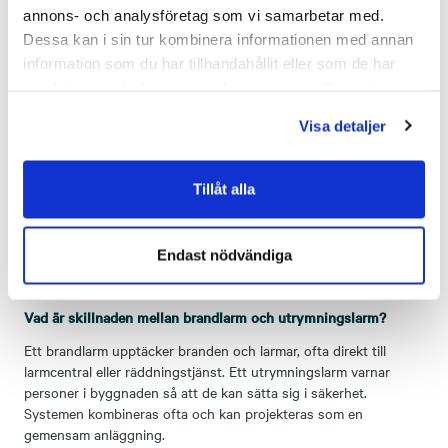
annons- och analysföretag som vi samarbetar med.
Dessa kan i sin tur kombinera informationen med annan
information som du har tillhandahållit eller som de har
Vanliga frågor om brandlarm
samlat in när du har använt deras tjänster. Du godkänner
våra cookies vid fortsatt användande av vår webbplats.
Hur ofta måste ett brandlarmsystem kontrolleras?
Visa detaljer
En anläggning ska enligt SBF 110 provas löpande genom
månads- och kvartalsprov samt genomgå en årlig
Tillåt alla
revisionsbesiktning, den brandskyddskontroll av anläggningen
som försäkringsbolag och myndigheter kräver. Med ett
serviceavtal hos oss sköter vi proven och ser till att du alltid
Endast nödvändiga
uppfyller kraven.
Vad är skillnaden mellan brandlarm och utrymningslarm?
Ett brandlarm upptäcker branden och larmar, ofta direkt till
larmcentral eller räddningstjänst. Ett utrymningslarm varnar
personer i byggnaden så att de kan sätta sig i säkerhet.
Systemen kombineras ofta och kan projekteras som en
gemensam anläggning.