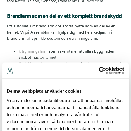
fabrikaten Unison, Genetec, Panasonic EBL med flera.
Brandlarm som en del av ett komplett brandskydd
Ett automatiskt brandlarm gör störst nytta som en del av en
helhet. Vi på Assemblin kan hjälpa dig med hela kedjan, från
brandlarm till sprinklersystem och utrymningslarm:
Utrymningslarm
som säkerställer att alla i byggnaden
snabbt nås av larmet
Sprinklersystem
som begränsar och släcker branden i ett
tidigt skede, läs mer om vårt sprinklererbjudande
Integration med
passersystem
och
kameraövervakning
för
en samlad säkerhetslösning
Denna webbplats använder cookies
Med en leverantör för hela brandskyddet får du en kontaktväg,
Vi använder enhetsidentifierare för att anpassa innehållet
samordnade serviceavtal och system som fungerar tillsammans.
och annonserna till användarna, tillhandahålla funktioner
för sociala medier och analysera vår trafik. Vi
Kontakta våra experter
vidarebefordrar även sådana identifierare och annan
information från din enhet till de sociala medier och