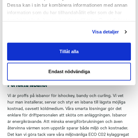
typer av utrustning med förekommande köldmedier såsom NH3
Dessa kan i sin tur kombinera informationen med annan
och C02. Vi tillhandahåller personal med rätt kompetens.
information som du har tillhandahållit eller som de har
samlat in när du har använt deras tjänster. Du godkänner
Automation, drift och service av alla kylsystem
våra cookies vid fortsatt användande av vår webbplats.
Visa detaljer
Genom att integrera kyl- och värmepumpssystem gör vi dem
smartare, prognoserbara och ökar tillgängligheten på systemen
så de fungerar som de ska. Vårt verktyg iTop gör att både ni och
Tillåt alla
vi enkelt kan följa driften av era system på din skärm. Kopplar du
även upp dig som kund till vår driftcentral så tar vi hand om
eventuella larm eller störningar.
Endast nödvändiga
Perfekta isbanor
Vi är proffs på isbanor för ishockey, bandy och curling. Vi vet
hur man installerar, servar och styr en isbana till lägsta möjliga
kostnad, oavsett köldmedium. Våra smarta lösningar gör det
enklare för driftpersonalen att sköta om anläggningen. Isbanor
är energikrävande. Att minska energiförbrukningen och även
återvinna värmen som uppstår sparar både miljö och kostnader.
Det kan vi göra tack vare våra miljövänliga ECO C02 kylaggregat