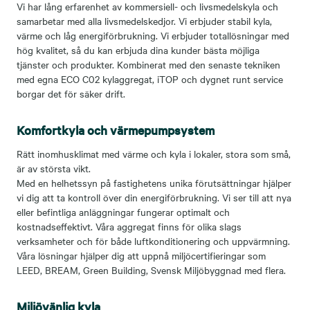
Vi har lång erfarenhet av kommersiell- och livsmedelskyla och
samarbetar med alla livsmedelskedjor. Vi erbjuder stabil kyla,
värme och låg energiförbrukning. Vi erbjuder totallösningar med
hög kvalitet, så du kan erbjuda dina kunder bästa möjliga
tjänster och produkter. Kombinerat med den senaste tekniken
med egna ECO C02 kylaggregat, iTOP och dygnet runt service
borgar det för säker drift.
Komfortkyla och värmepumpsystem
Rätt inomhusklimat med värme och kyla i lokaler, stora som små,
är av största vikt.
Med en helhetssyn på fastighetens unika förutsättningar hjälper
vi dig att ta kontroll över din energiförbrukning. Vi ser till att nya
eller befintliga anläggningar fungerar optimalt och
kostnadseffektivt. Våra aggregat finns för olika slags
verksamheter och för både luftkon­ditionering och uppvärmning.
Våra lösningar hjälper dig att uppnå miljöcertifieringar som
LEED, BREAM, Green Building, Svensk Miljö­byggnad med flera.
Miljövänlig kyla