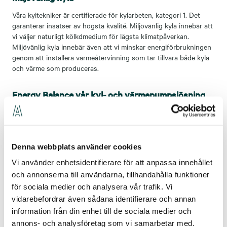
Våra kyltekniker är certifierade för kylarbeten, kategori 1. Det
garanterar insatser av högsta kvalité. Miljövänlig kyla innebär att
vi väljer naturligt kölkdmedium för lägsta klimatpåverkan.
Miljövänlig kyla innebär även att vi minskar energiförbrukningen
genom att installera värmeåtervinning som tar tillvara både kyla
och värme som produceras.
Energy Balance vår kyl- och värmepumpslösning
med naturligt köldmedie
Vår lösning Energy Balance hjälper dig som kund.......
Denna webbplats använder cookies
Process- och industrikyla
Vi använder enhetsidentifierare för att anpassa innehållet
Inom industrin är driftsäkerhet, noggrannhet och kvalitet av
och annonserna till användarna, tillhandahålla funktioner
högsta vikt, liksom rätt temperatur. Avvikelser får inte vara för
för sociala medier och analysera vår trafik. Vi
stora. Kyla är ofta en viktig del av verksamheten.
vidarebefordrar även sådana identifierare och annan
Det kan vara processkyla, industikyla och klimatkyla för
lagercentraler, slakterier, mejerier, läkemedel, tryckerier, forskning
information från din enhet till de sociala medier och
och isba­nor. Vi konstruerar, levererar, installerar och servar alla
annons- och analysföretag som vi samarbetar med.