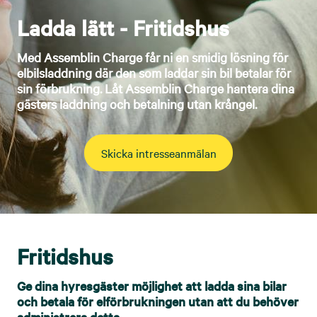
Ladda lätt - Fritidshus
Med Assemblin Charge får ni en smidig lösning för
elbilsladdning där den som laddar sin bil betalar för
sin förbrukning. Låt Assemblin Charge hantera dina
gästers laddning och betalning utan krångel.
Skicka intresseanmälan
Fritidshus
Ge dina hyresgäster möjlighet att ladda sina bilar
och betala för elförbrukningen utan att du behöver
administrera detta.