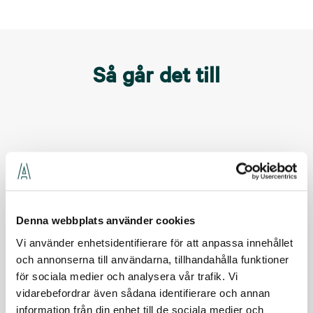
Så går det till
1. Vi hörs
Skicka intresseanmälan: Vi kommer till er och tar fram lösning
som passar er.
Denna webbplats använder cookies
Vi använder enhetsidentifierare för att anpassa innehållet
2. Vi ses
och annonserna till användarna, tillhandahålla funktioner
Tillsammans går vi igenom era behov, förutsättningar för
för sociala medier och analysera vår trafik. Vi
installationen och önskade tjänster.
vidarebefordrar även sådana identifierare och annan
information från din enhet till de sociala medier och