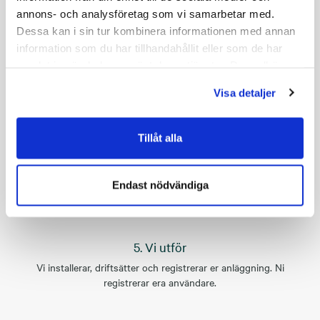
annons- och analysföretag som vi samarbetar med.
Dessa kan i sin tur kombinera informationen med annan
3. Vi startar
information som du har tillhandahållit eller som de har
Vi lämnar underlag och offert på det vi gemensamt kommit fram
samlat in när du har använt deras tjänster. Du godkänner
till för att sedan skriva avtal.
våra cookies vid fortsatt användande av vår webbplats.
Visa detaljer
Tillåt alla
4. Vi planerar
Gemensamt gör vi upp en tidplan för installation och sätter
startdatum för tjänsten.
Endast nödvändiga
5. Vi utför
Vi installerar, driftsätter och registrerar er anläggning. Ni
registrerar era användare.