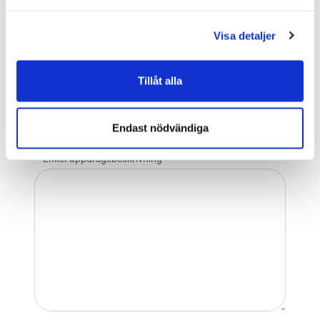
samlat in när du har använt deras tjänster. Du godkänner
Låsöppningar
våra cookies vid fortsatt användande av vår webbplats.
Låsbyten
Visa detaljer
Reparera skador
Låsreparationer
Tillåt alla
Projektering
Övriga tjänster
Endast nödvändiga
Enkel uppdragsbeskrivning