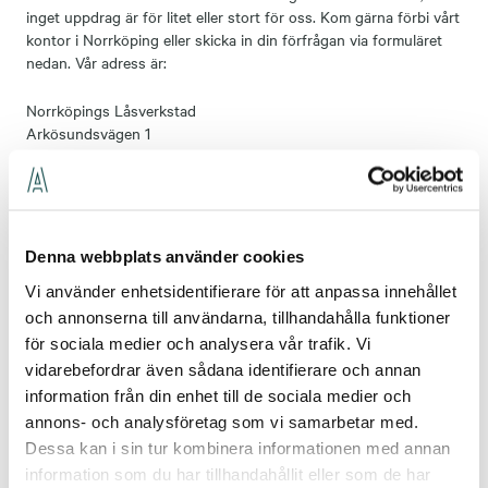
inget uppdrag är för litet eller stort för oss. Kom gärna förbi vårt
kontor i Norrköping eller skicka in din förfrågan via formuläret
nedan. Vår adress är:
Norrköpings Låsverkstad
Arkösundsvägen 1
603 61 Norrköping
Du kan också ringa vår avdelningschef Björn Jädersand på
0707-95 07 62.
Denna webbplats använder cookies
Vi använder enhetsidentifierare för att anpassa innehållet
och annonserna till användarna, tillhandahålla funktioner
Vad kan vi hjälpa dig
för sociala medier och analysera vår trafik. Vi
med?
vidarebefordrar även sådana identifierare och annan
information från din enhet till de sociala medier och
annons- och analysföretag som vi samarbetar med.
Dessa kan i sin tur kombinera informationen med annan
information som du har tillhandahållit eller som de har
Jag behöver hjälp med