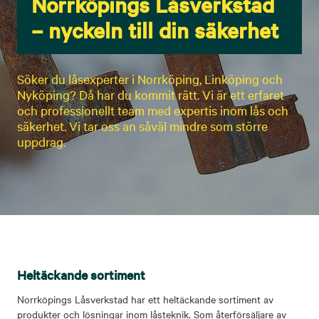
Norrköpings Låsverkstad
– nyckeln till din säkerhet
Söker du låsexperter i Norrköping, Linköping och
Nyköping? Då har du kommit rätt. Vi är ett erfaret
och professionellt team med expertis inom lås och
säkerhet. Vi tar oss an såväl mindre som större
uppdrag.
Heltäckande sortiment
Norrköpings Låsverkstad har ett heltäckande sortiment av
produkter och lösningar inom låsteknik. Som återförsäljare av