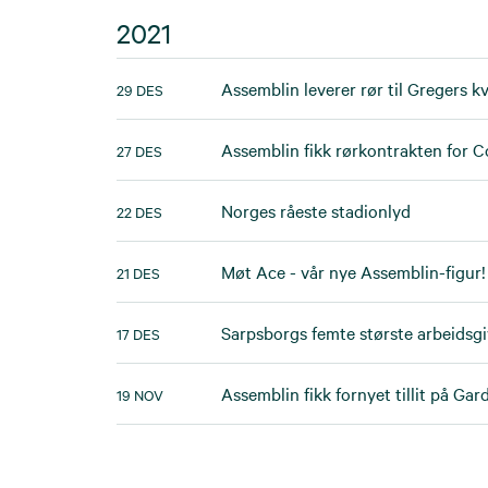
2021
Assemblin leverer rør til Gregers kv
29 DES
Assemblin fikk rørkontrakten for C
27 DES
Norges råeste stadionlyd
22 DES
Møt Ace - vår nye Assemblin-figur!
21 DES
Sarpsborgs femte største arbeidsgi
17 DES
Assemblin fikk fornyet tillit på Ga
19 NOV