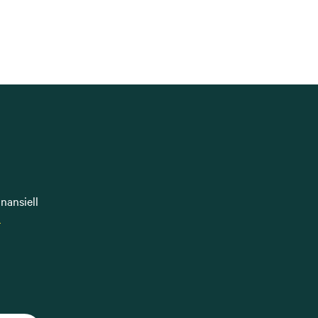
nansiell
n