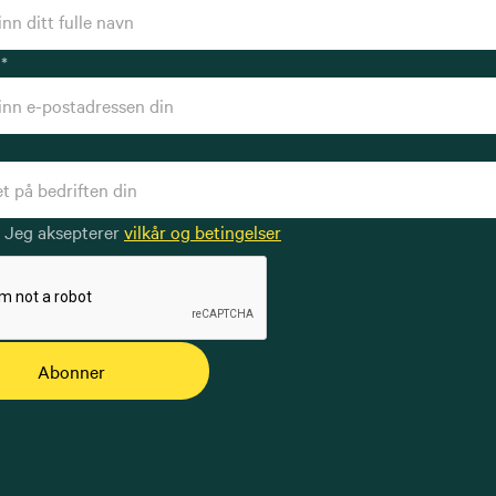
*
Jeg aksepterer
vilkår og betingelser
Abonner