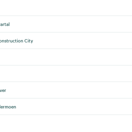
artal
onstruction City
ver
rdermoen