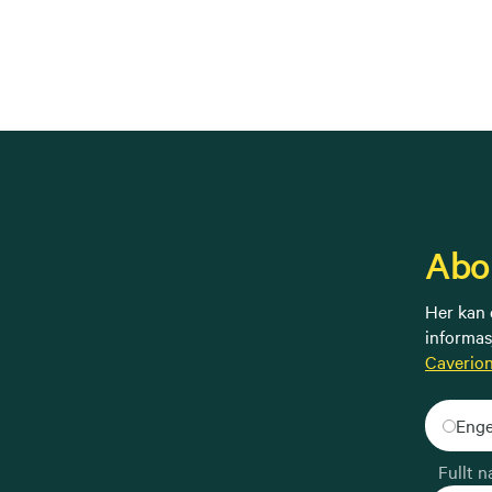
Abo
Her kan 
informas
Caverio
Enge
Fullt n