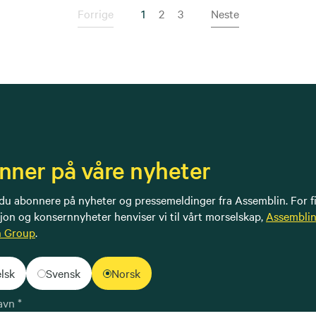
Forrige
1
(Nåværende side)
2
3
Neste
nner på våre nyheter
du abonnere på nyheter og pressemeldinger fra Assemblin. For fi
jon og konsernnyheter henviser vi til vårt morselskap,
Assembli
n Group
.
lsk
Svensk
Norsk
avn *