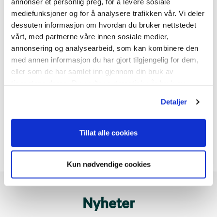
annonser et personlig preg, for å levere sosiale
mediefunksjoner og for å analysere trafikken vår. Vi deler
dessuten informasjon om hvordan du bruker nettstedet
Rørlegger Strand & Co
vårt, med partnerne våre innen sosiale medier,
Sigdalsveien 3959
annonsering og analysearbeid, som kan kombinere den
3358
Nedre Eggedal
med annen informasjon du har gjort tilgjengelig for dem,
eller som de har samlet inn gjennom din bruk av
DAGLIG LEDER
tjenestene deres. Du godtar automatisk vår bruk av
Trygve Strand
informasjonskapsler ved å bruke nettstedet vårt.
+47 41 66 37 67
Detaljer
Send e-post
Tillat alle cookies
Kun nødvendige cookies
Nyheter