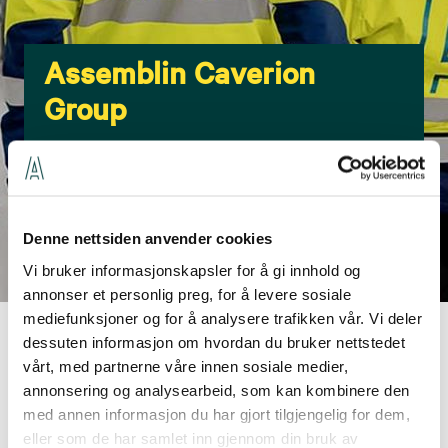
Assemblin Caverion
Group
Et ledende nord-europeisk teknisk service- og
installasjonsselskap
Denne nettsiden anvender cookies
Vi bruker informasjonskapsler for å gi innhold og
annonser et personlig preg, for å levere sosiale
mediefunksjoner og for å analysere trafikken vår. Vi deler
dessuten informasjon om hvordan du bruker nettstedet
Om Assemblin
Assemblin Caverion Group
vårt, med partnerne våre innen sosiale medier,
annonsering og analysearbeid, som kan kombinere den
En strategisk sammenslåing
med annen informasjon du har gjort tilgjengelig for dem,
eller som de har samlet inn gjennom din bruk av