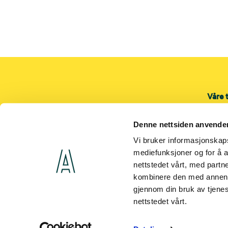
Våre 
Rør
Denne nettsiden anvende
Elekt
Venti
Vi bruker informasjonskapsl
mediefunksjoner og for å a
Indus
nettstedet vårt, med part
kombinere den med annen in
gjennom din bruk av tjene
nettstedet vårt.