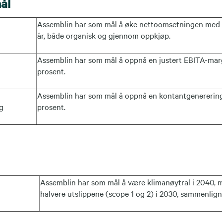
ål
Assemblin har som mål å øke nettoomsetningen med 
år, både organisk og gjennom oppkjøp.
Assemblin har som mål å oppnå en justert EBITA-mar
prosent.
Assemblin har som mål å oppnå en kontantgenerering
g
prosent.
Assemblin har som mål å være klimanøytral i 2040, 
halvere utslippene (scope 1 og 2) i 2030, sammenlig