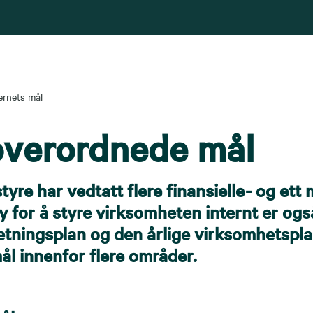
rnets mål
overordnede mål
yre har vedtatt flere finansielle- og ett m
øy for å styre virksomheten internt er og
retningsplan og den årlige virksomhetspl
ål innenfor flere områder.