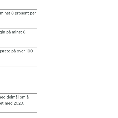
minst 8 prosent per
gin på minst 8
srate på over 100
med delmål om å
net med 2020.