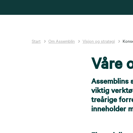
Start
Om Assemblin
Visjon og strategi
Konse
Våre 
Assemblins st
viktig verkt
treårige for
inneholder m