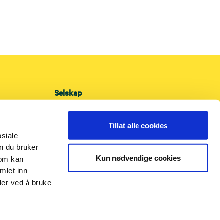
Selskap
Kontakt
Personvernerklæring
Tillat alle cookies
Informasjonskapsler
osiale
n du bruker
Presse og nyheter
Kun nødvendige cookies
som kan
Tilgjengelighet
mlet inn
ler ved å bruke