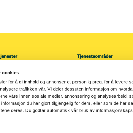
tjenester
Tjenesteområder
Prosjekt
r cookies
ro
Service
lasjon
er for å gi innhold og annonser et personlig preg, for å levere s
nalysere trafikken vår. Vi deler dessuten informasjon om hvorda
triservice
nerne våre innen sosiale medier, annonsering og analysearbeid, 
formasjon du har gjort tilgjengelig for dem, eller som de har sa
stene deres. Du godtar automatisk vår bruk av informasjonskaps