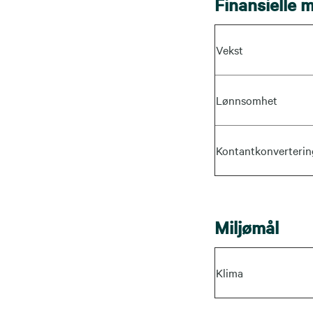
Finansielle m
Vekst
Lønnsomhet
Kontantkonverterin
Miljømål
Klima