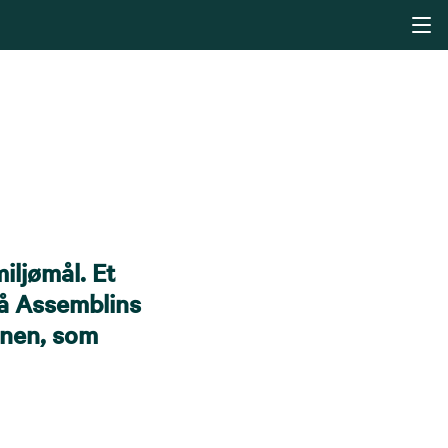
iljømål. Et
så Assemblins
anen, som