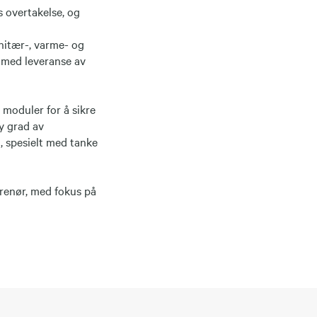
s overtakelse, og
anitær-, varme- og
, med leveranse av
 moduler for å sikre
øy grad av
 spesielt med tanke
prenør, med fokus på