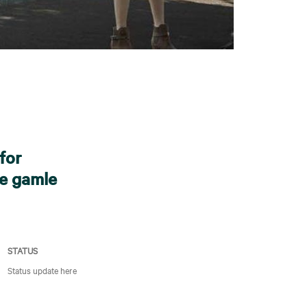
for
de gamle
STATUS
Status update here