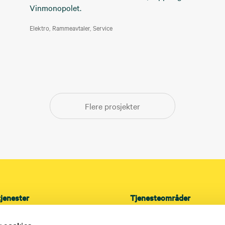
Vinmonopolet.
Elektro
Rammeavtaler
Service
Flere prosjekter
tjenester
Tjenesteområder
Prosjekt