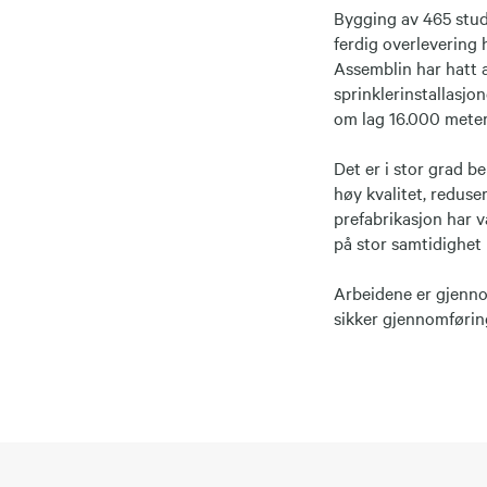
Bygging av 465 stude
ferdig overlevering
Assemblin har hatt a
sprinklerinstallasjo
om lag 16.000 meter
Det er i stor grad b
høy kvalitet, reduse
prefabrikasjon har 
på stor samtidighet
Arbeidene er gjenno
sikker gjennomføring