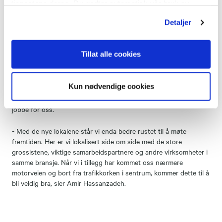
ganske eksklusive boliger. Det stilles store krav til kvalitet og
tjenestene deres. Du godtar automatisk vår bruk av
presisjon i disse oppdragene, men vi har folk som kan faget sitt
informasjonskapsler ved å bruke nettstedet vårt.
Detaljer
og har jobbet med sånne prosjekter i mange år, sier han.
- Hva tenker du om fremtiden for avdelingen?
Tillat alle cookies
- Jeg mener at alt bør ligge til rette for både stabil drift og
ytterligere vekst. Vi har godt rykte i markedet og har skapt oss
Kun nødvendige cookies
et godt varemerke i Follo. Det merker vi ikke minst gjennom alle
henvendelsene fra både nye kunder og folk som har lyst til å
jobbe for oss.
- Med de nye lokalene står vi enda bedre rustet til å møte
fremtiden. Her er vi lokalisert side om side med de store
grossistene, viktige samarbeidspartnere og andre virksomheter i
samme bransje. Når vi i tillegg har kommet oss nærmere
motorveien og bort fra trafikkorken i sentrum, kommer dette til å
bli veldig bra, sier Amir Hassanzadeh.