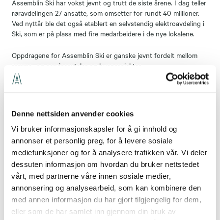
Assemblin Ski har vokst jevnt og trutt de siste årene. I dag teller
røravdelingen 27 ansatte, som omsetter for rundt 40 millioner.
Ved nyttår ble det også etablert en selvstendig elektroavdeling i
Ski, som er på plass med fire medarbeidere i de nye lokalene.
Oppdragene for Assemblin Ski er ganske jevnt fordelt mellom
ramme- og serviceavtaler og husprosjekter.
Økonomisk plattform
- Avtalene gir oss et stabilt grunnlag og en trygg økonomisk
Denne nettsiden anvender cookies
plattform. Den største avtalekunden for øyeblikket er Nordre
Follo kommune. Men vi har også virksomheter som Sunnaas
Vi bruker informasjonskapsler for å gi innhold og
sykehus, kulturetaten i Oslo, Ski storsenter, PNB og flere lokale
annonser et personlig preg, for å levere sosiale
næringsdrivende i porteføljen, sier Hassanzadeh.
mediefunksjoner og for å analysere trafikken vår. Vi deler
dessuten informasjon om hvordan du bruker nettstedet
- Boligprosjektene dreier seg hovedsakelig om rekkehus og
vårt, med partnerne våre innen sosiale medier,
eneboliger. Vi har gode relasjoner til et par av de store, lokale
annonsering og analysearbeid, som kan kombinere den
entreprenørene, og har oppdrag helt fra andre siden av Oslo og
med annen informasjon du har gjort tilgjengelig for dem,
til Moss. Denne delen av virksomheter gir oss mange spennende
eller som de har samlet inn gjennom din bruk av
jobber - spesielle baderomsløsninger, high end tekniske rom og