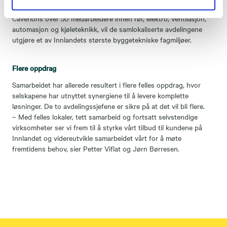
Med Assemblins rundt 20 medarbeidere innenfor rørfaget og
Caverions over 50 medarbeidere innen rør, elektro, ventilasjon,
automasjon og kjøleteknikk, vil de samlokaliserte avdelingene
utgjøre et av Innlandets største byggetekniske fagmiljøer.
Flere oppdrag
Samarbeidet har allerede resultert i flere felles oppdrag, hvor
selskapene har utnyttet synergiene til å levere komplette
løsninger. De to avdelingssjefene er sikre på at det vil bli flere.
– Med felles lokaler, tett samarbeid og fortsatt selvstendige
virksomheter ser vi frem til å styrke vårt tilbud til kundene på
Innlandet og videreutvikle samarbeidet vårt for å møte
fremtidens behov, sier Petter Viflat og Jørn Børresen.