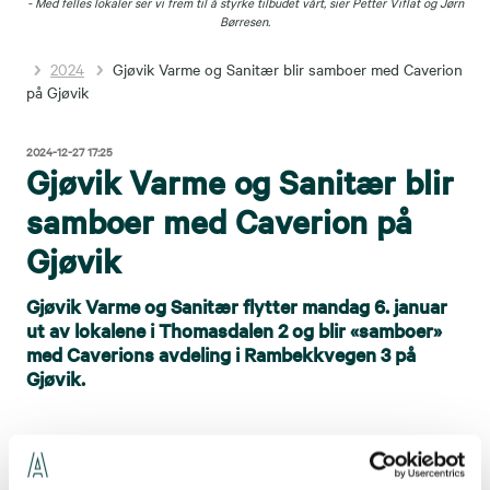
- Med felles lokaler ser vi frem til å styrke tilbudet vårt, sier Petter Viflat og Jørn
Børresen.
2024
Gjøvik Varme og Sanitær blir samboer med Caverion
på Gjøvik
2024-12-27 17:25
Gjøvik Varme og Sanitær blir
samboer med Caverion på
Gjøvik
Gjøvik Varme og Sanitær flytter mandag 6. januar
ut av lokalene i Thomasdalen 2 og blir «samboer»
med Caverions avdeling i Rambekkvegen 3 på
Gjøvik.
LEVERANSE
STED
Rør
Gjøvik