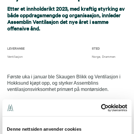
Etter et innholdsrikt 2023, med kraftig styrking av
både oppdragsmengde og organisasjon, innleder
Assemblin Ventilasjon det nye året i samme
offensive ånd.
LEVERANSE
STED
Ventilasjon
Norge
Drammen
Første uka i januar ble Skaugen Blikk og Ventilasjon i
Hokksund kjøpt opp, og styrker Assemblins
ventilasjonsvirksomhet primært på montørsiden.
Ordrereserve
- Vi har bygd opp en betydelig ordrereserve på veldig
kort tid og har flere større oppdrag på blokka i tiden
framover. Det gir oss behov for økt
Denne nettsiden anvender cookies