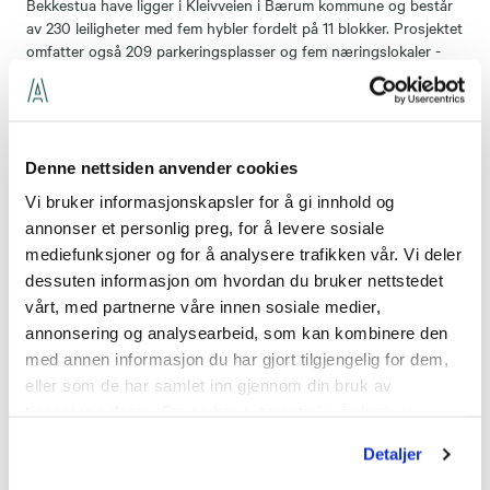
Bekkestua have ligger i Kleivveien i Bærum kommune og består
av 230 leiligheter med fem hybler fordelt på 11 blokker. Prosjektet
omfatter også 209 parkeringsplasser og fem næringslokaler -
totalt nærmere 34.000 kvadratmeter.
VVS-oppdraget omfatter 330 bad. I tillegg til leiligheter med
fellesarealer, omfatter ventilasjonsoppdraget også tekniske rom
for tre næringsarealer.
Denne nettsiden anvender cookies
Vi bruker informasjonskapsler for å gi innhold og
- Dette er en stor jobb for oss, både omsetningsmessig og med
annonser et personlig preg, for å levere sosiale
tanke på sysselsetting de nærmeste par årene. Vi er derfor
mediefunksjoner og for å analysere trafikken vår. Vi deler
svært takknemlige for å ha fått tillit og ansvar for dette
dessuten informasjon om hvordan du bruker nettstedet
oppdraget. Vi ser frem til et godt samarbeid i gjennomføringen
av prosjektet og gleder oss til å levere et flott prosjekt, sier
vårt, med partnerne våre innen sosiale medier,
regionssjef Leif Stensrud i Assemblin prosjekt rør.
annonsering og analysearbeid, som kan kombinere den
med annen informasjon du har gjort tilgjengelig for dem,
Boligprosjektet ligger sentralt på Bekkestua med umiddelbar
eller som de har samlet inn gjennom din bruk av
nærhet til handel og T-bane. Det har fastsatte miljømål og skal
tjenestene deres. Du godtar automatisk vår bruk av
blant annet sertifiseres etter BREEAM-Nor. Leilighetene vil holde
informasjonskapsler ved å bruke nettstedet vårt.
høy standard. Byggherre er Kleivveien Utbygging AS, eid av
Detaljer
Profier AS (50 prosent) og AF Gruppen ASA (50 prosent).