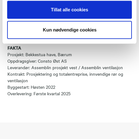
Assemblin er allerede i gang med prosjektering av både rør- og
Tillat alle cookies
ventilasjonsanlegg. Arbeidet med bunnledning starter i sommer.
Produksjon på plassen er planlagt startet i løpet av høsten.
Prosjektet skal etter planen være ferdig første kvartal i 2025.
Kun nødvendige cookies
FAKTA
Prosjekt: Bekkestua have, Bærum
Oppdragsgiver: Consto Øst AS
Leverandør: Assemblin prosjekt vest / Assemblin ventilasjon
Kontrakt: Prosjektering og totalentreprise, innvendige rør og
ventilasjon
Byggestart: Høsten 2022
Overlevering: Første kvartal 2025