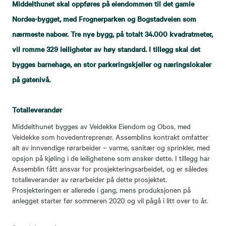
Middelthunet skal oppføres på eiendommen til det gamle
Nordea-bygget, med Frognerparken og Bogstadveien som
nærmeste naboer. Tre nye bygg, på totalt 34.000 kvadratmeter,
vil romme 329 leiligheter av høy standard. I tillegg skal det
bygges barnehage, en stor parkeringskjeller og næringslokaler
på gatenivå.
Totalleverandør
Middelthunet bygges av Veidekke Eiendom og Obos, med
Veidekke som hovedentreprenør. Assemblins kontrakt omfatter
alt av innvendige rørarbeider – varme, sanitær og sprinkler, med
opsjon på kjøling i de leilighetene som ønsker dette. I tillegg har
Assemblin fått ansvar for prosjekteringsarbeidet, og er således
totalleverandør av rørarbeider på dette prosjektet.
Prosjekteringen er allerede i gang, mens produksjonen på
anlegget starter før sommeren 2020 og vil pågå i litt over to år.