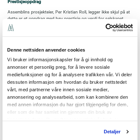
Prestisjeoppdrag
Assemblins prosjekteier, Per Kristian Roll, legger ikke skjul på at
dette er et oppdrag med høy prestisje og verdi for selskapet.
- Middelthunet vil ha svært strenge krav til kvalitet og
gjennomføring, noe som stiller tilsvarende krav og forventninger
til oss som leverandør. Alle leiligheter vil være optimalisert for
Denne nettsiden anvender cookies
smarthus-teknologi, produktene som benyttes skal ha høyeste
kvalitet og det er i praksis nulltoleranse for feil og mangler. Rent
Vi bruker informasjonskapsler for å gi innhold og
faglig er dette oppdraget en solid anerkjennelse av oss som
annonser et personlig preg, for å levere sosiale
leverandør. Når vi starter produksjonen på Middelthunet,
mediefunksjoner og for å analysere trafikken vår. Vi deler
kommer vi til å benytte kjerneteamet fra boligprosjektet
dessuten informasjon om hvordan du bruker nettstedet
Tiedemannsfabrikken, for å sikre at vi har den beste
vårt, med partnerne våre innen sosiale medier,
kompetansen og våre mest erfarne medarbeidere på plass fra
annonsering og analysearbeid, som kan kombinere den
deg én, sier Roll.
med annen informasjon du har gjort tilgjengelig for dem,
eller som de har samlet inn gjennom din bruk av
Nytt system for oppvarming
tjenestene deres. Du godtar automatisk vår bruk av
I Middelthunet vil Assemblin for første gang installere et
informasjonskapsler ved å bruke nettstedet vårt.
nyutviklet tre-rørs system hvor varmt tappevann varmeveksles
Detaljer
mot et eget internt lukket vannbårent romoppvarmingssystem i