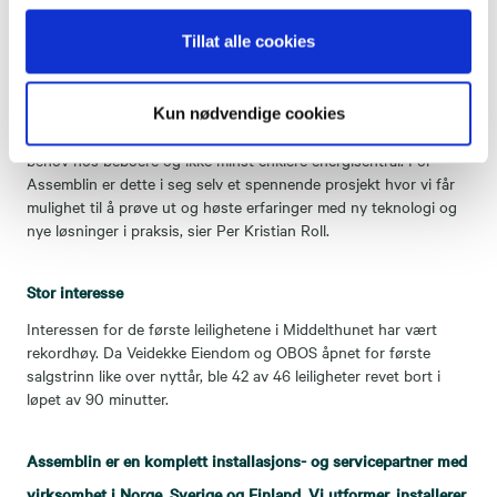
hver leilighet.
Tillat alle cookies
- Fordelene med dette systemet, sammenlignet med et
tradisjonelt vannbårent varmesystem, er blant annet færre
rørføringer og mindre varmetap, enklere avregning av
Kun nødvendige cookies
varmeforbruket i hver leilighet, mer fleksibilitet i forhold til ulike
behov hos beboere og ikke minst enklere energisentral. For
Assemblin er dette i seg selv et spennende prosjekt hvor vi får
mulighet til å prøve ut og høste erfaringer med ny teknologi og
nye løsninger i praksis, sier Per Kristian Roll.
Stor interesse
Interessen for de første leilighetene i Middelthunet har vært
rekordhøy. Da Veidekke Eiendom og OBOS åpnet for første
salgstrinn like over nyttår, ble 42 av 46 leiligheter revet bort i
løpet av 90 minutter.
Assemblin
er en komplett installasjons- og servicepartner med
virksomhet i Norge, Sverige og Finland. Vi utformer, installerer