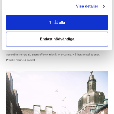
våra cookies vid fortsatt användande av vår webbplats.
Visa detaljer
Tillåt alla
Hurtigruten Svalbard
Researrangören Hurtigruten Svalbards nya elektriska snöskotrar
drivs med grön när-energi. Allt tack vare Assemblins innovativa
Endast nödvändiga
energilösning, som nyttjar sol- och vindkraft.
Assemblin Norge
El
Energieffektiv teknik
Fjärrvärme
Hållbara installationer
Projekt
Värme & sanitet