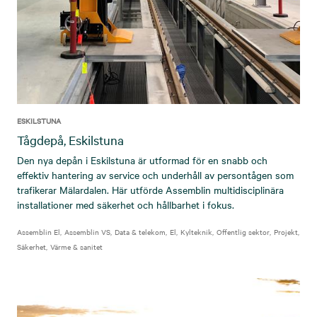
ESKILSTUNA
Tågdepå, Eskilstuna
Den nya depån i Eskilstuna är utformad för en snabb och
effektiv hantering av service och underhåll av persontågen som
trafikerar Mälardalen. Här utförde Assemblin multidisciplinära
installationer med säkerhet och hållbarhet i fokus.
Assemblin El
Assemblin VS
Data & telekom
El
Kylteknik
Offentlig sektor
Projekt
Säkerhet
Värme & sanitet