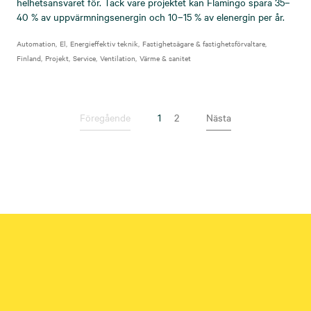
helhetsansvaret för. Tack vare projektet kan Flamingo spara 35–
40 % av uppvärmningsenergin och 10–15 % av elenergin per år.
Automation
El
Energieffektiv teknik
Fastighetsägare & fastighetsförvaltare
Finland
Projekt
Service
Ventilation
Värme & sanitet
Föregående
1
(Nuvarande sida)
2
Nästa